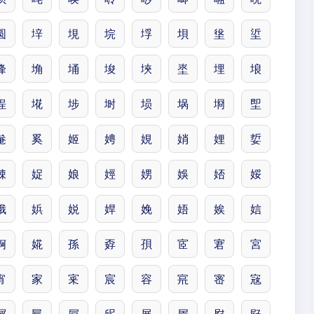
圆
垶
垷
垸
垺
垻
垼
垽
埄
埆
埇
埈
埉
埊
埋
埌
埕
埖
埗
埘
埙
埚
埛
堲
奙
奚
姬
娉
娊
娋
娌
娎
娕
娖
娘
娙
娚
娛
娝
娞
娥
娦
娧
娨
娩
娪
娭
娮
婀
婲
孫
孬
孭
宧
宭
宮
宵
家
宷
宸
容
宺
宻
宼