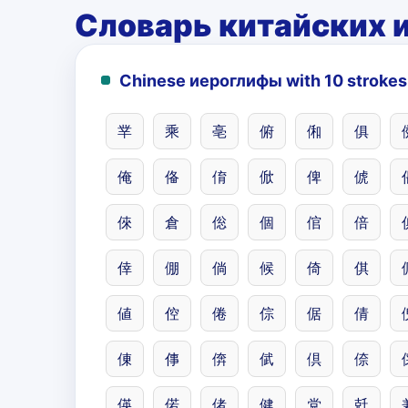
Словарь китайских 
Chinese иероглифы with 10 strokes
丵
乘
亳
俯
俰
俱
俺
俻
俼
俽
俾
俿
倈
倉
倊
個
倌
倍
倖
倗
倘
候
倚
倛
値
倥
倦
倧
倨
倩
倲
倳
倴
倵
倶
倷
偀
偌
偖
健
党
兛