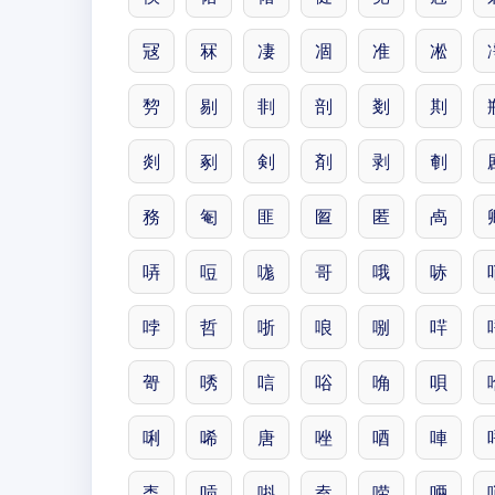
冦
冧
凄
凅
准
凇
剓
剔
剕
剖
剗
剘
剡
剢
剣
剤
剥
剦
務
匎
匪
匫
匿
卨
哢
哣
哤
哥
哦
哧
哱
哲
哳
哴
哵
哶
哿
唀
唁
唂
唃
唄
唎
唏
唐
唑
唒
唓
唜
唝
唞
唟
唠
唡