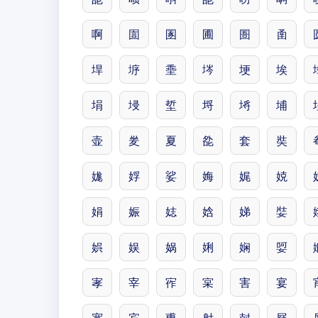
啊
圁
圂
圃
圄
圅
垾
垿
埀
埁
埂
埃
埍
埐
埑
埒
埓
埔
壶
夎
夏
夞
套
奘
娏
娐
娑
娒
娓
娔
娟
娠
娡
娢
娣
娤
娯
娱
娲
娳
娴
娿
宯
宰
宱
宲
害
宴