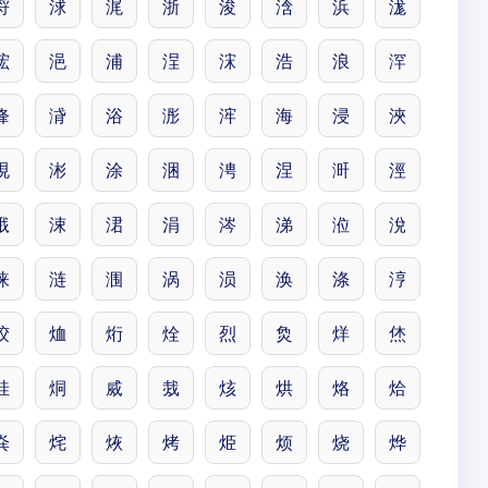
浖
浗
浘
浙
浚
浛
浜
浝
浤
浥
浦
浧
浨
浩
浪
浫
浲
浳
浴
浵
浶
海
浸
浹
涀
涁
涂
涃
涄
涅
涆
涇
涐
涑
涒
涓
涔
涕
涖
涗
涞
涟
涠
涡
涢
涣
涤
涥
烄
烅
烆
烇
烈
烉
烊
烋
烓
烔
烕
烖
烗
烘
烙
烚
烡
烢
烣
烤
烥
烦
烧
烨