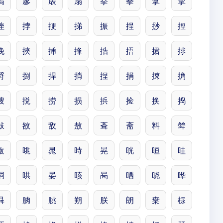
扄
扅
扆
扇
拲
拳
拿
挈
挫
挬
挭
挮
振
挰
挱
挳
挽
挾
挿
捀
捁
捂
捃
捄
捋
捌
捍
捎
捏
捐
捒
捔
捜
捝
捞
损
捠
捡
换
捣
敊
敋
敌
敖
斊
斋
料
斚
旊
晀
晁
時
晃
晄
晅
晆
晍
晎
晏
晐
晑
晒
晓
晔
曻
朒
朓
朔
朕
朗
枽
柡