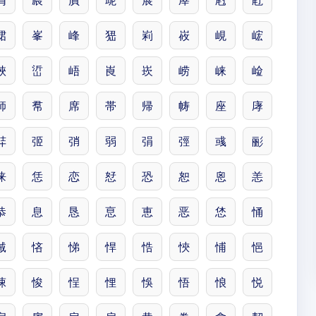
屑
屒
屓
屔
展
屖
屗
屘
峮
峯
峰
峱
峲
峳
峴
峵
峽
峾
峿
崀
崁
崂
崃
崄
師
帬
席
帯
帰
帱
座
庨
弉
弬
弰
弱
弲
弳
彧
彨
徕
恁
恋
恏
恐
恕
恖
恙
恭
息
恳
恴
恵
恶
恷
悀
悈
悋
悌
悍
悎
悏
悑
悒
悚
悛
悜
悝
悞
悟
悢
悦