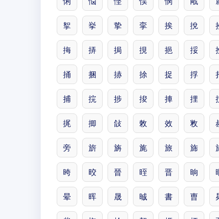
悧
悩
悭
悮
悯
戙
挐
挙
挚
挛
挨
挩
挴
挵
挶
挸
挹
挼
捅
捆
捇
捈
捉
捊
捕
捖
捗
捘
捙
捚
捤
揤
敆
敇
效
敉
旁
旂
旃
旄
旅
旆
晇
晈
晉
晊
晋
晌
晕
晖
晟
晠
書
曺