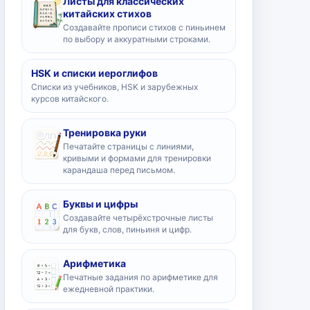
Листы для классических
китайских стихов
Создавайте прописи стихов с пиньинем
по выбору и аккуратными строками.
HSK и списки иероглифов
Списки из учебников, HSK и зарубежных
курсов китайского.
Тренировка руки
Печатайте страницы с линиями,
кривыми и формами для тренировки
карандаша перед письмом.
Буквы и цифры
Создавайте четырёхстрочные листы
для букв, слов, пиньиня и цифр.
Арифметика
Печатные задания по арифметике для
ежедневной практики.