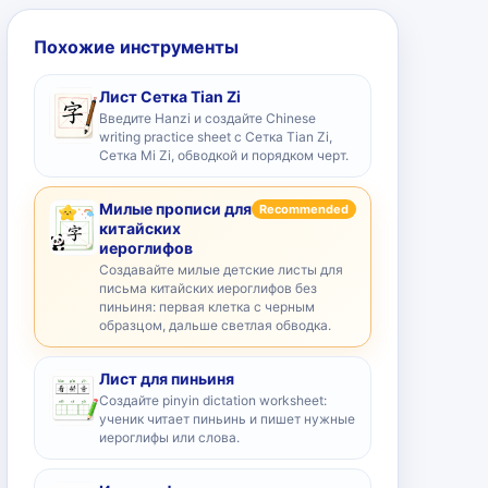
Похожие инструменты
Лист Сетка Tian Zi
Введите Hanzi и создайте Chinese
writing practice sheet с Сетка Tian Zi,
Сетка Mi Zi, обводкой и порядком черт.
Милые прописи для
Recommended
китайских
иероглифов
Создавайте милые детские листы для
письма китайских иероглифов без
пиньиня: первая клетка с черным
образцом, дальше светлая обводка.
Лист для пиньиня
Создайте pinyin dictation worksheet:
ученик читает пиньинь и пишет нужные
иероглифы или слова.