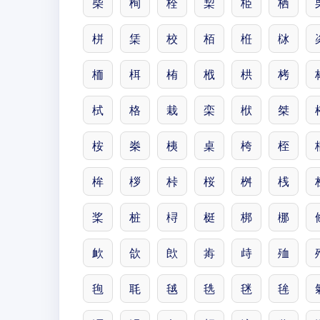
柴
栒
栓
栔
栕
栖
栟
栠
校
栢
栣
栤
栭
栮
栯
栰
栱
栲
栻
格
栽
栾
栿
桀
桉
桊
桋
桌
桍
桎
桙
桚
桛
桜
桝
桟
桨
桩
桪
梃
梆
梛
欰
欱
欴
歬
歭
殈
毥
毦
毧
毨
毩
毪