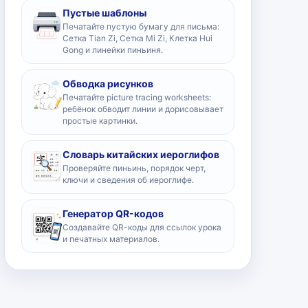
Пустые шаблоны
Печатайте пустую бумагу для письма:
Сетка Tian Zi, Сетка Mi Zi, Клетка Hui
Gong и линейки пиньиня.
Обводка рисунков
Печатайте picture tracing worksheets:
ребёнок обводит линии и дорисовывает
простые картинки.
Словарь китайских иероглифов
Проверяйте пиньинь, порядок черт,
ключи и сведения об иероглифе.
Генератор QR-кодов
Создавайте QR-коды для ссылок урока
и печатных материалов.