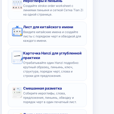
Иероглифы и пиньинь
Создайте stroke order worksheet с
линиями пиньиня и сеткой Сетка Tian Zi
на одной странице.
Лист для китайского имени
Введите китайские имена и создайте
листы с порядком черт и обводкой для
каждого имени.
Карточка Hanzi для углубленной
практики
Отрабатывайте один Hanzi подробно:
крупный образец, пиньинь, ключ,
структура, порядок черт, слова и
строки для предложения.
Смешанная разметка
Соберите иероглифы, слова,
предложения, пиньинь, обводку и
порядок черт в один печатный лист.