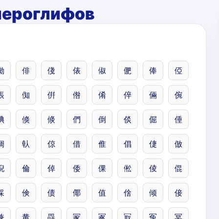
иероглифов
俲
俳
俴
俵
俶
俷
俸
俹
倀
倁
倂
倃
倄
倅
倆
倇
倎
倏
倐
們
倒
倓
倔
倕
倜
倝
倞
借
倠
倡
倢
倣
倪
倫
倬
倭
倮
倯
倰
倱
倸
倹
债
倻
值
倽
倾
倿
兼
冓
冔
冡
冢
冣
冤
冥