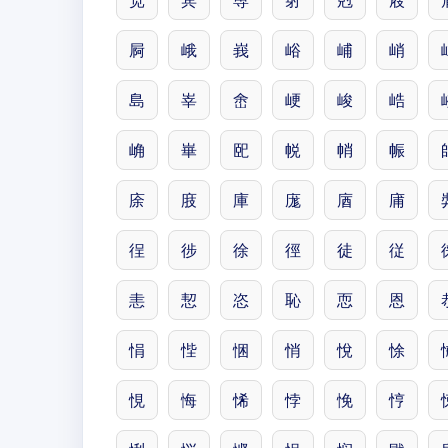
宽
宾
尃
射
尅
屐
屙
峨
峩
峪
峬
峭
島
峷
峹
峺
峻
峼
崅
崋
巸
帨
帩
帪
庩
庪
庫
庬
庮
庯
徎
徏
徐
徑
徒
従
恚
恝
恣
恥
恧
恩
悁
悂
悃
悄
悅
悇
悓
悔
悕
悖
悗
悙