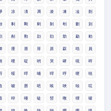
凈
凉
凊
凋
凌
凍
凎
剒
剙
剚
剛
剜
剝
剞
剟
剠
剧
剮
勌
勍
勎
勏
勐
勑
卿
厜
厝
厞
原
叞
哠
員
哨
哩
哫
哬
哭
哮
哯
哰
哷
哸
哹
哺
哻
哼
哽
哾
唅
唆
唇
唈
唉
唊
唋
唍
唔
唕
唖
唗
唘
唙
唚
唛
唢
唣
唤
唥
唦
唧
唨
唴