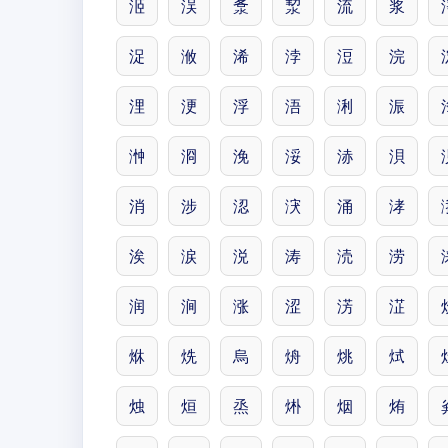
洍
洖
洜
洯
流
浆
浞
浟
浠
浡
浢
浣
浬
浭
浮
浯
浰
浱
浺
浻
浼
浽
浾
浿
消
涉
涊
涋
涌
涍
涘
涙
涚
涛
涜
涝
润
涧
涨
涩
淓
淽
烌
烍
烏
烐
烑
烒
烛
烜
烝
烞
烟
烠