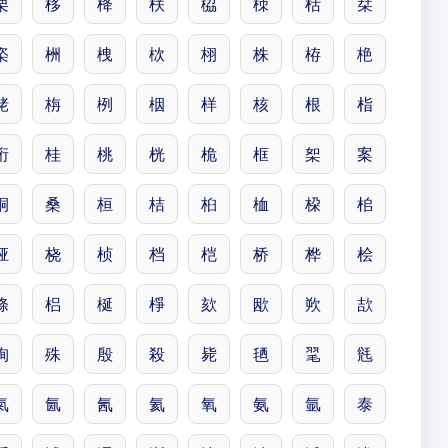
栗
栘
栙
栚
栛
栜
栝
栞
栥
栦
栧
栨
栩
株
栫
栬
栳
栴
栵
栶
样
核
根
栺
桁
桂
桃
桄
桅
框
桇
案
桐
桑
桓
桔
桕
桖
桗
桘
桠
桡
桢
档
桤
桥
桦
桧
條
梠
梴
棦
欬
欭
欮
欯
殉
殊
殷
殺
毙
毢
毣
毤
氣
氤
氥
氦
氧
氨
氩
泰