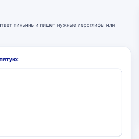
 читает пиньинь и пишет нужные иероглифы или
апятую: