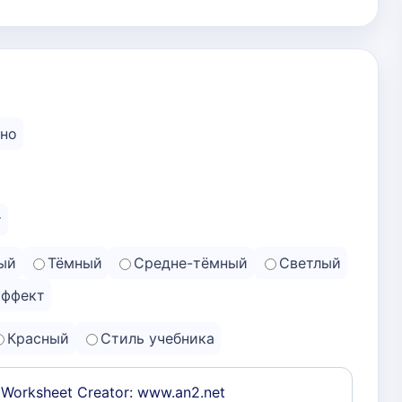
но
т
ый
Тёмный
Средне-тёмный
Светлый
эффект
Красный
Стиль учебника