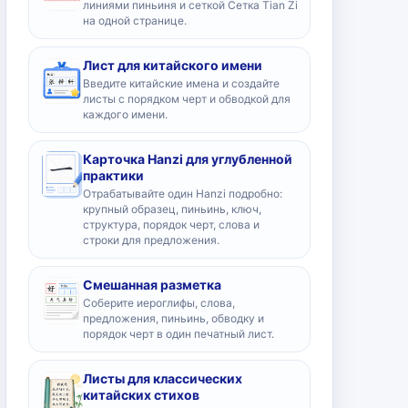
линиями пиньиня и сеткой Сетка Tian Zi
на одной странице.
Лист для китайского имени
Введите китайские имена и создайте
листы с порядком черт и обводкой для
каждого имени.
Карточка Hanzi для углубленной
практики
Отрабатывайте один Hanzi подробно:
крупный образец, пиньинь, ключ,
структура, порядок черт, слова и
строки для предложения.
Смешанная разметка
Соберите иероглифы, слова,
предложения, пиньинь, обводку и
порядок черт в один печатный лист.
Листы для классических
китайских стихов