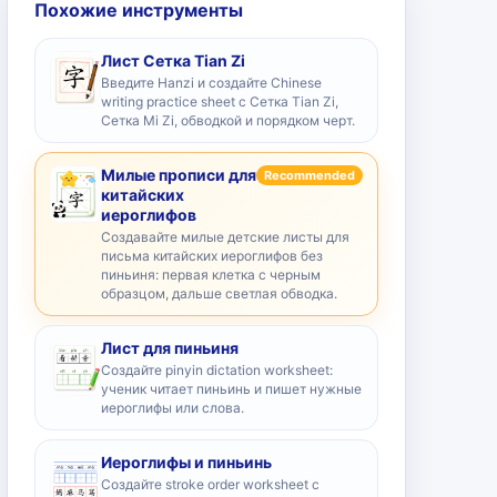
Похожие инструменты
Лист Сетка Tian Zi
Введите Hanzi и создайте Chinese
writing practice sheet с Сетка Tian Zi,
Сетка Mi Zi, обводкой и порядком черт.
Милые прописи для
Recommended
китайских
иероглифов
Создавайте милые детские листы для
письма китайских иероглифов без
пиньиня: первая клетка с черным
образцом, дальше светлая обводка.
Лист для пиньиня
Создайте pinyin dictation worksheet:
ученик читает пиньинь и пишет нужные
иероглифы или слова.
Иероглифы и пиньинь
Создайте stroke order worksheet с