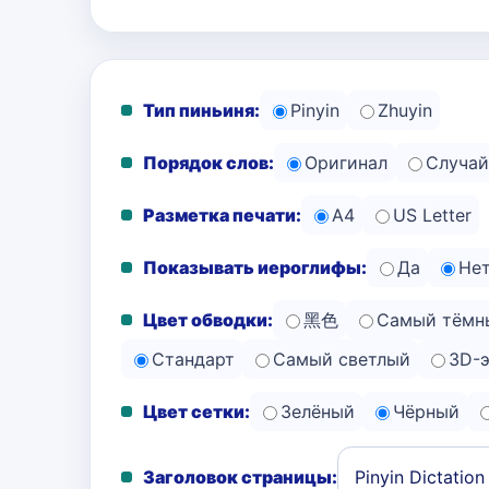
Тип пиньиня:
Pinyin
Zhuyin
Порядок слов:
Оригинал
Случай
Разметка печати:
A4
US Letter
Показывать иероглифы:
Да
Не
Цвет обводки:
黑色
Самый тёмн
Стандарт
Самый светлый
3D-
Цвет сетки:
Зелёный
Чёрный
Заголовок страницы: