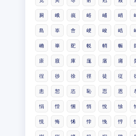
宽
宾
尃
射
尅
屐
屙
峨
峩
峪
峬
峭
島
峷
峹
峺
峻
峼
崅
崋
巸
帨
帩
帪
庩
庪
庫
庬
庮
庯
徎
徏
徐
徑
徒
従
恚
恝
恣
恥
恧
恩
悁
悂
悃
悄
悅
悇
悓
悔
悕
悖
悗
悙