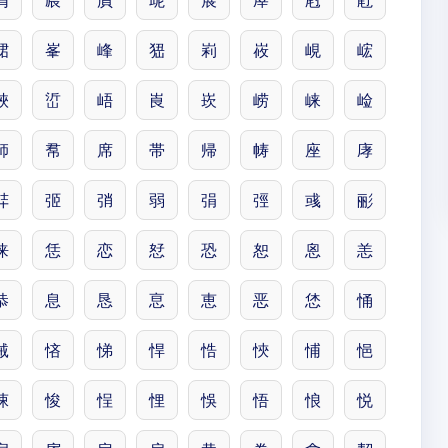
屑
屒
屓
屔
展
屖
屗
屘
峮
峯
峰
峱
峲
峳
峴
峵
峽
峾
峿
崀
崁
崂
崃
崄
師
帬
席
帯
帰
帱
座
庨
弉
弬
弰
弱
弲
弳
彧
彨
徕
恁
恋
恏
恐
恕
恖
恙
恭
息
恳
恴
恵
恶
恷
悀
悈
悋
悌
悍
悎
悏
悑
悒
悚
悛
悜
悝
悞
悟
悢
悦