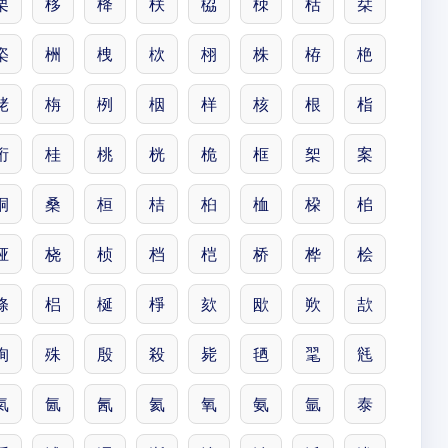
栗
栘
栙
栚
栛
栜
栝
栞
栥
栦
栧
栨
栩
株
栫
栬
栳
栴
栵
栶
样
核
根
栺
桁
桂
桃
桄
桅
框
桇
案
桐
桑
桓
桔
桕
桖
桗
桘
桠
桡
桢
档
桤
桥
桦
桧
條
梠
梴
棦
欬
欭
欮
欯
殉
殊
殷
殺
毙
毢
毣
毤
氣
氤
氥
氦
氧
氨
氩
泰