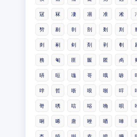
冦
冧
凄
凅
准
凇
剓
剔
剕
剖
剗
剘
剡
剢
剣
剤
剥
剦
務
匎
匪
匫
匿
卨
哢
哣
哤
哥
哦
哧
哱
哲
哳
哴
哵
哶
哿
唀
唁
唂
唃
唄
唎
唏
唐
唑
唒
唓
唜
唝
唞
唟
唠
唡