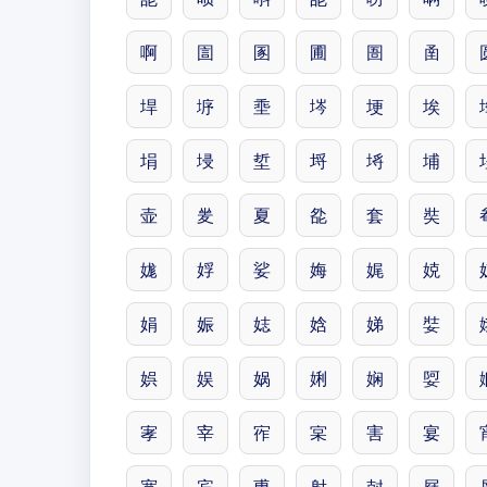
啊
圁
圂
圃
圄
圅
垾
垿
埀
埁
埂
埃
埍
埐
埑
埒
埓
埔
壶
夎
夏
夞
套
奘
娏
娐
娑
娒
娓
娔
娟
娠
娡
娢
娣
娤
娯
娱
娲
娳
娴
娿
宯
宰
宱
宲
害
宴