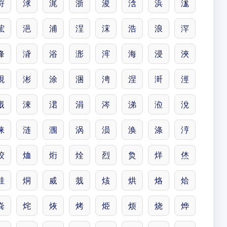
浖
浗
浘
浙
浚
浛
浜
浝
浤
浥
浦
浧
浨
浩
浪
浫
浲
浳
浴
浵
浶
海
浸
浹
涀
涁
涂
涃
涄
涅
涆
涇
涐
涑
涒
涓
涔
涕
涖
涗
涞
涟
涠
涡
涢
涣
涤
涥
烄
烅
烆
烇
烈
烉
烊
烋
烓
烔
烕
烖
烗
烘
烙
烚
烡
烢
烣
烤
烥
烦
烧
烨