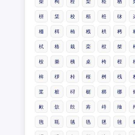
柴
栒
栓
栔
栕
栖
栟
栠
校
栢
栣
栤
栭
栮
栯
栰
栱
栲
栻
格
栽
栾
栿
桀
桉
桊
桋
桌
桍
桎
桙
桚
桛
桜
桝
桟
桨
桩
桪
梃
梆
梛
欰
欱
欴
歬
歭
殈
毥
毦
毧
毨
毩
毪