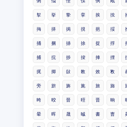
悧
悩
悭
悮
悯
戙
挐
挙
挚
挛
挨
挩
挴
挵
挶
挸
挹
挼
捅
捆
捇
捈
捉
捊
捕
捖
捗
捘
捙
捚
捤
揤
敆
敇
效
敉
旁
旂
旃
旄
旅
旆
晇
晈
晉
晊
晋
晌
晕
晖
晟
晠
書
曺