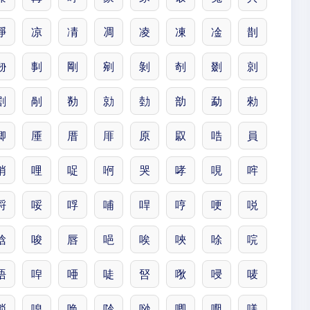
凈
凉
凊
凋
凌
凍
凎
剒
剙
剚
剛
剜
剝
剞
剟
剠
剧
剮
勌
勍
勎
勏
勐
勑
卿
厜
厝
厞
原
叞
哠
員
哨
哩
哫
哬
哭
哮
哯
哰
哷
哸
哹
哺
哻
哼
哽
哾
唅
唆
唇
唈
唉
唊
唋
唍
唔
唕
唖
唗
唘
唙
唚
唛
唢
唣
唤
唥
唦
唧
唨
唴