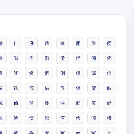
俲
俳
俴
俵
俶
俷
俸
俹
倀
倁
倂
倃
倄
倅
倆
倇
倎
倏
倐
們
倒
倓
倔
倕
倜
倝
倞
借
倠
倡
倢
倣
倪
倫
倬
倭
倮
倯
倰
倱
倸
倹
债
倻
值
倽
倾
倿
兼
冓
冔
冡
冢
冣
冤
冥