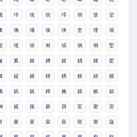
圆
垶
垷
垸
垺
垻
垼
垽
埄
埆
埇
埈
埉
埊
埋
埌
埕
埖
埗
埘
埙
埚
埛
堲
奙
奚
姬
娉
娊
娋
娌
娎
娕
娖
娘
娙
娚
娛
娝
娞
娥
娦
娧
娨
娩
娪
娭
娮
婀
婲
孫
孬
孭
宧
宭
宮
宵
家
宷
宸
容
宺
宻
宼