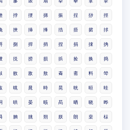
扄
扅
扆
扇
拲
拳
拿
挈
挫
挬
挭
挮
振
挰
挱
挳
挽
挾
挿
捀
捁
捂
捃
捄
捋
捌
捍
捎
捏
捐
捒
捔
捜
捝
捞
损
捠
捡
换
捣
敊
敋
敌
敖
斊
斋
料
斚
旊
晀
晁
時
晃
晄
晅
晆
晍
晎
晏
晐
晑
晒
晓
晔
曻
朒
朓
朔
朕
朗
枽
柡