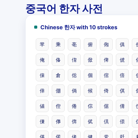
중국어 한자 사전
Chinese 한자 with 10 strokes
丵
乘
亳
俯
俰
俱
俺
俻
俼
俽
俾
俿
倈
倉
倊
個
倌
倍
倖
倗
倘
候
倚
倛
値
倥
倦
倧
倨
倩
倲
倳
倴
倵
倶
倷
偀
偌
偖
健
党
兛