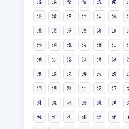
洍
洖
洜
洯
流
浆
浞
浟
浠
浡
浢
浣
浬
浭
浮
浯
浰
浱
浺
浻
浼
浽
浾
浿
消
涉
涊
涋
涌
涍
涘
涙
涚
涛
涜
涝
润
涧
涨
涩
淓
淽
烌
烍
烏
烐
烑
烒
烛
烜
烝
烞
烟
烠