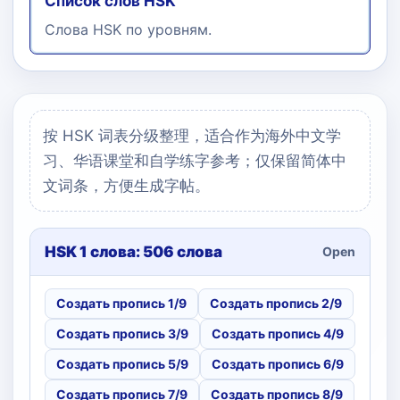
Список слов HSK
Слова HSK по уровням.
按 HSK 词表分级整理，适合作为海外中文学
习、华语课堂和自学练字参考；仅保留简体中
文词条，方便生成字帖。
HSK 1 слова: 506 слова
Open
Создать пропись 1/9
Создать пропись 2/9
Создать пропись 3/9
Создать пропись 4/9
Создать пропись 5/9
Создать пропись 6/9
Создать пропись 7/9
Создать пропись 8/9