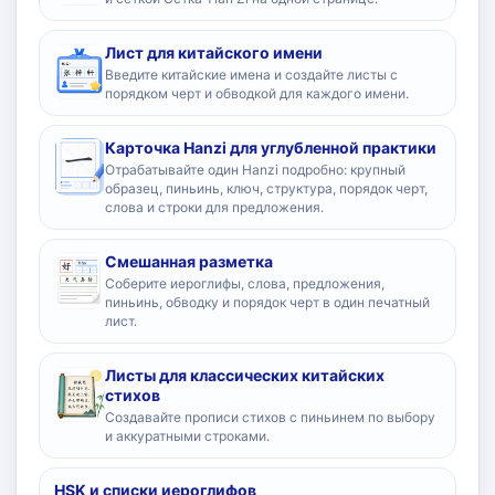
Лист для китайского имени
Введите китайские имена и создайте листы с
порядком черт и обводкой для каждого имени.
Карточка Hanzi для углубленной практики
Отрабатывайте один Hanzi подробно: крупный
образец, пиньинь, ключ, структура, порядок черт,
слова и строки для предложения.
Смешанная разметка
Соберите иероглифы, слова, предложения,
пиньинь, обводку и порядок черт в один печатный
лист.
Листы для классических китайских
стихов
Создавайте прописи стихов с пиньинем по выбору
и аккуратными строками.
HSK и списки иероглифов