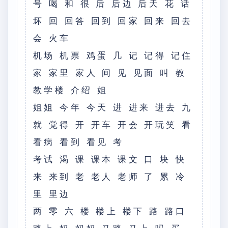
号 喝 和 很 后 后边 后天 花 话
坏 回 回答 回到 回家 回来 回去
会 火车
机场 机票 鸡蛋 几 记 记得 记住
家 家里 家人 间 见 见面 叫 教
教学楼 介绍 姐
姐姐 今年 今天 进 进来 进去 九
就 觉得 开 开车 开会 开玩笑 看
看病 看到 看见 考
考试 渴 课 课本 课文 口 块 快
来 来到 老 老人 老师 了 累 冷
里 里边
两 零 六 楼 楼上 楼下 路 路口