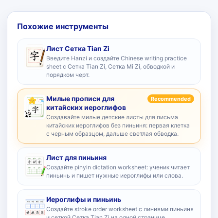
Похожие инструменты
Лист Сетка Tian Zi
Введите Hanzi и создайте Chinese writing practice
sheet с Сетка Tian Zi, Сетка Mi Zi, обводкой и
порядком черт.
Милые прописи для
Recommended
китайских иероглифов
Создавайте милые детские листы для письма
китайских иероглифов без пиньиня: первая клетка
с черным образцом, дальше светлая обводка.
Лист для пиньиня
Создайте pinyin dictation worksheet: ученик читает
пиньинь и пишет нужные иероглифы или слова.
Иероглифы и пиньинь
Создайте stroke order worksheet с линиями пиньиня
и сеткой Сетка Tian Zi на одной странице.