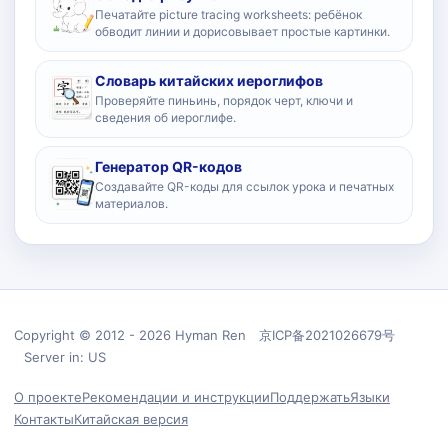
Печатайте picture tracing worksheets: ребёнок
обводит линии и дорисовывает простые картинки.
Словарь китайских иероглифов
Проверяйте пиньинь, порядок черт, ключи и
сведения об иероглифе.
Генератор QR-кодов
Создавайте QR-коды для ссылок урока и печатных
материалов.
Copyright © 2012 - 2026 Hyman Ren 京ICP备2021026679号
Server in: US
О проекте
Рекомендации и инструкции
Поддержать
Языки
Контакты
Китайская версия