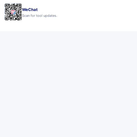
WeChat
Scan for tool updates.