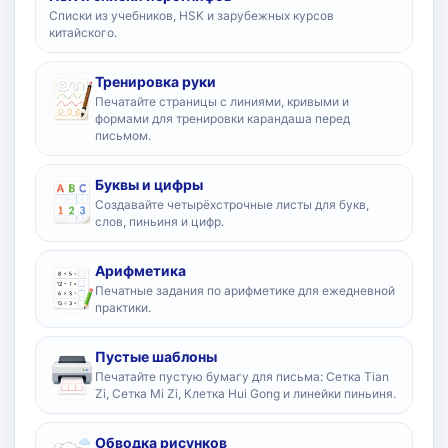
Списки из учебников, HSK и зарубежных курсов
китайского.
Тренировка руки
Печатайте страницы с линиями, кривыми и
формами для тренировки карандаша перед
письмом.
Буквы и цифры
Создавайте четырёхстрочные листы для букв,
слов, пиньиня и цифр.
Арифметика
Печатные задания по арифметике для ежедневной
практики.
Пустые шаблоны
Печатайте пустую бумагу для письма: Сетка Tian
Zi, Сетка Mi Zi, Клетка Hui Gong и линейки пиньиня.
Обводка рисунков