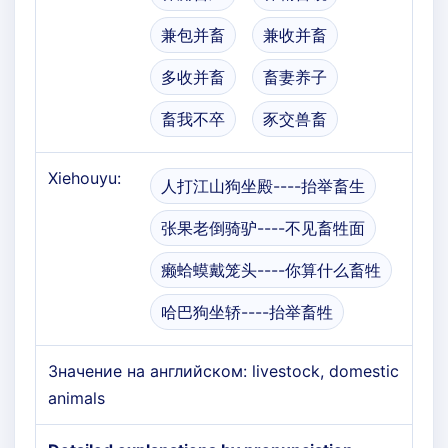
兼包并畜
兼收并畜
多收并畜
畜妻养子
畜我不卒
豕交兽畜
Xiehouyu:
人打江山狗坐殿----抬举畜生
张果老倒骑驴----不见畜牲面
癞蛤蟆戴笼头----你算什么畜牲
哈巴狗坐轿----抬举畜牲
Значение на английском: livestock, domestic
animals