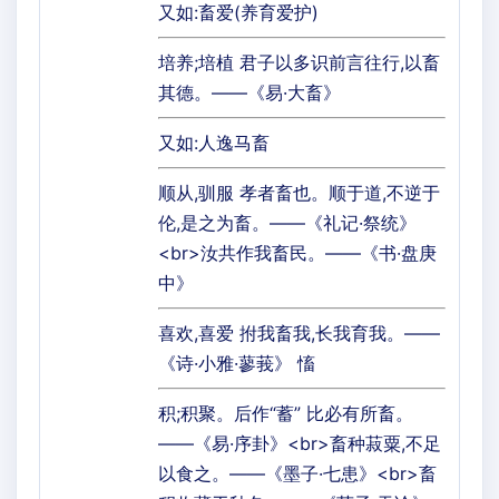
又如:畜爱(养育爱护)
培养;培植 君子以多识前言往行,以畜
其德。——《易·大畜》
又如:人逸马畜
顺从,驯服 孝者畜也。顺于道,不逆于
伦,是之为畜。——《礼记·祭统》
<br>汝共作我畜民。——《书·盘庚
中》
喜欢,喜爱 拊我畜我,长我育我。——
《诗·小雅·蓼莪》 慉
积;积聚。后作“蓄” 比必有所畜。
——《易·序卦》<br>畜种菽粟,不足
以食之。——《墨子·七患》<br>畜