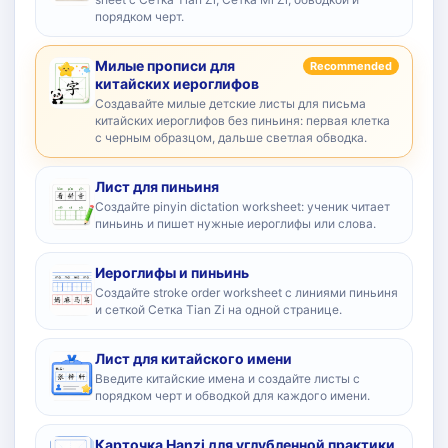
порядком черт.
Милые прописи для
Recommended
китайских иероглифов
Создавайте милые детские листы для письма
китайских иероглифов без пиньиня: первая клетка
с черным образцом, дальше светлая обводка.
Лист для пиньиня
Создайте pinyin dictation worksheet: ученик читает
пиньинь и пишет нужные иероглифы или слова.
Иероглифы и пиньинь
Создайте stroke order worksheet с линиями пиньиня
и сеткой Сетка Tian Zi на одной странице.
Лист для китайского имени
Введите китайские имена и создайте листы с
порядком черт и обводкой для каждого имени.
Карточка Hanzi для углубленной практики