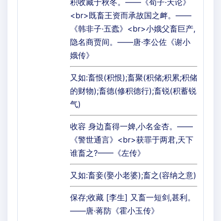
积收藏于秋冬。——《荀子·天论》
<br>既畜王资而承故国之衅。——
《韩非子·五蠹》<br>小娥父畜巨产,
隐名商贾间。——唐·李公佐《谢小
娥传》
又如:畜恨(积恨);畜聚(积储;积累;积储
的财物);畜德(修积德行);畜锐(积蓄锐
气)
收容 身边畜得一婢,小名金杏。——
《警世通言》<br>获罪于两君,天下
谁畜之?——《左传》
又如:畜妾(娶小老婆);畜之(容纳之意)
保存;收藏 [李生] 又畜一短剑,甚利。
——唐·蒋防《霍小玉传》