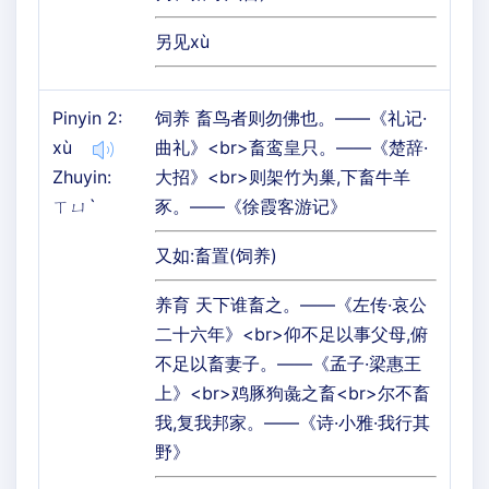
另见xù
Pinyin 2:
饲养 畜鸟者则勿佛也。——《礼记·
xù
曲礼》<br>畜鸾皇只。——《楚辞·
Zhuyin:
大招》<br>则架竹为巢,下畜牛羊
ㄒㄩˋ
豕。——《徐霞客游记》
又如:畜置(饲养)
养育 天下谁畜之。——《左传·哀公
二十六年》<br>仰不足以事父母,俯
不足以畜妻子。——《孟子·梁惠王
上》<br>鸡豚狗彘之畜<br>尔不畜
我,复我邦家。——《诗·小雅·我行其
野》