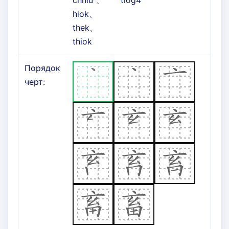
chhiūⁿ、
tiog4
hiok、
thek、
thiok
Порядок
черт: