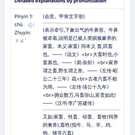
Detailed explanations by pronunciation
Pinyin 1:
(会意。甲骨文字形)
chù
(表示牵引,下象出气的牛鼻形。牛鼻
Zhuyin:
被牵着,说明是已被人类驯服豢养的
ㄔㄨˋ
家畜。本义:家畜) 同本义 畜,田畜
也。——《说文》<br>大畜时也,小
畜寡也。——《易·杂卦》<br>家养
谓之畜,野生谓之兽。——《左传·昭
公二十三年》疏<br>古者六畜不相
为用。——《左传·僖公十九年》
<br>拥众数万,马畜弥山,富贵如此!
——《汉书·李广苏建传》
又如:家畜、牲畜、幼畜、畜牧(饲养
的禽兽);畜牲(指牛、马、羊、鸡、
狗、猪等六畜)