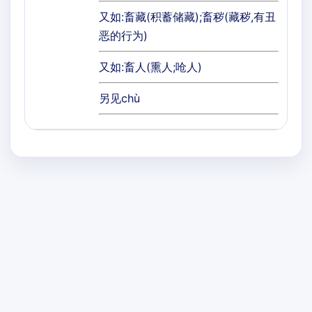
又如:畜藏(积蓄储藏);畜秽(藏秽,有丑
恶的行为)
又如:畜人(熏人;呛人)
另见chù