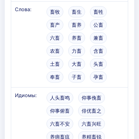
Слова:
畜牧
畜生
畜牲
畜产
畜养
公畜
六畜
养畜
兼畜
农畜
力畜
含畜
土畜
大畜
头畜
奉畜
子畜
孕畜
Идиомы:
人头畜鸣
仰事俛畜
仰事俯畜
俳优畜之
六畜不安
六畜兴旺
养痈畜疽
养精畜锐