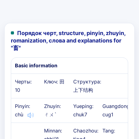
Порядок черт, structure, pinyin, zhuyin,
romanization, слова and explanations for
"
畜
"
Basic information
Черты:
Ключ: 田
Структура:
10
上下结构
Pinyin:
Zhuyin:
Yueping:
Guangdong:
chù
ㄔㄨˋ
chuk7
cug1
Minnan:
Chaozhou:
Tang: