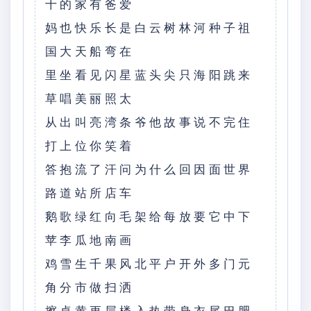
十的家有爸爱
妈也快乐长是白云树林河种子祖
国大天船弯在
里坐看见闪星蓝头尖只海阳跳来
草唱美丽照太
从出叫亮湾条爷他故事说不完住
打上位你笑着
答抱流了汗问为什么回因面世界
路道站所店车
鹅歌绿红向毛架给每放要它中下
苹李瓜地南画
鸡雪生千果风北平户开外多门元
角分市做扫洒