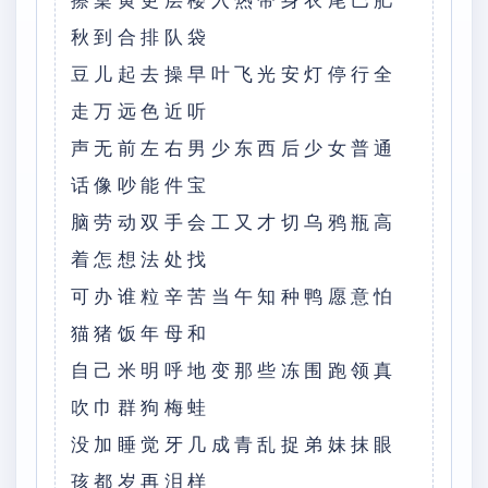
擦桌黄更层楼入热带身衣尾巴肥
秋到合排队袋
豆儿起去操早叶飞光安灯停行全
走万远色近听
声无前左右男少东西后少女普通
话像吵能件宝
脑劳动双手会工又才切乌鸦瓶高
着怎想法处找
可办谁粒辛苦当午知种鸭愿意怕
猫猪饭年母和
自己米明呼地变那些冻围跑领真
吹巾群狗梅蛙
没加睡觉牙几成青乱捉弟妹抹眼
孩都岁再泪样