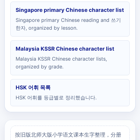
Singapore primary Chinese character list
Singapore primary Chinese reading and 쓰기
한자, organized by lesson.
Malaysia KSSR Chinese character list
Malaysia KSSR Chinese character lists,
organized by grade.
HSK 어휘 목록
HSK 어휘를 등급별로 정리했습니다.
按旧版北师大版小学语文课本生字整理，分册