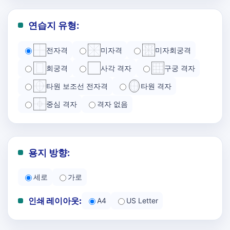
연습지 유형:
전자격
미자격
미자회궁격
회궁격
사각 격자
구궁 격자
타원 보조선 전자격
타원 격자
중심 격자
격자 없음
용지 방향:
세로
가로
인쇄 레이아웃:
A4
US Letter