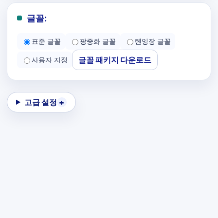
글꼴:
표준 글꼴
팡중화 글꼴
톈잉장 글꼴
글꼴 패키지 다운로드
사용자 지정
고급 설정