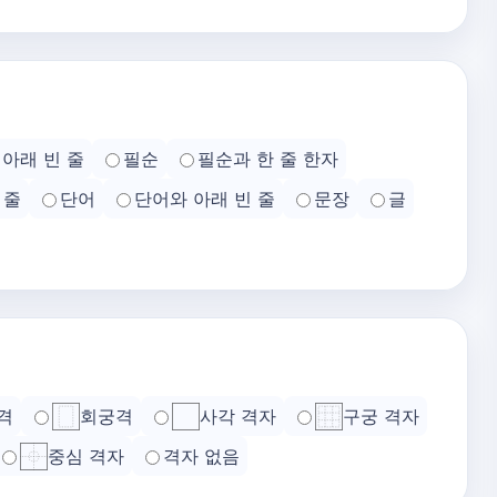
아래 빈 줄
필순
필순과 한 줄 한자
 줄
단어
단어와 아래 빈 줄
문장
글
격
회궁격
사각 격자
구궁 격자
중심 격자
격자 없음