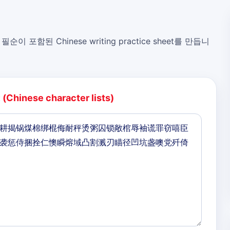
, 필순이 포함된 Chinese writing practice sheet를 만듭니
:
(Chinese character lists)