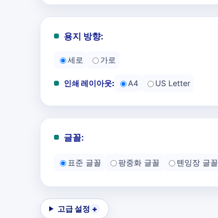
용지 방향:
세로
가로
인쇄 레이아웃:
A4
US Letter
글꼴:
표준 글꼴
팡중화 글꼴
톈잉장 글꼴
고급 설정