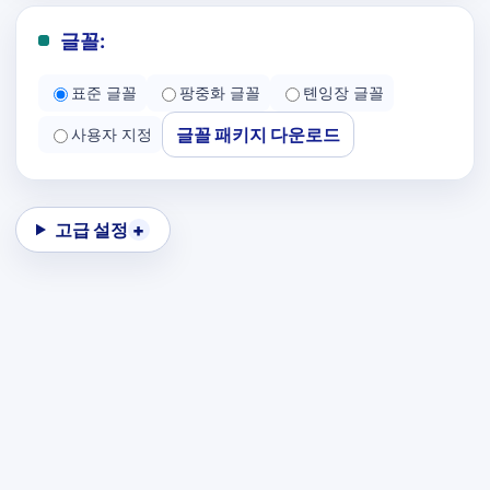
글꼴:
표준 글꼴
팡중화 글꼴
톈잉장 글꼴
글꼴 패키지 다운로드
사용자 지정
고급 설정