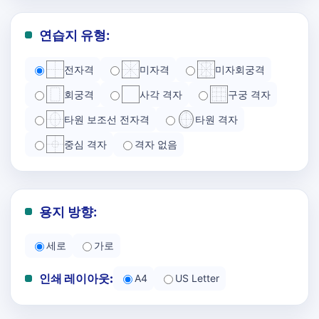
연습지 유형:
전자격
미자격
미자회궁격
회궁격
사각 격자
구궁 격자
타원 보조선 전자격
타원 격자
중심 격자
격자 없음
용지 방향:
세로
가로
인쇄 레이아웃:
A4
US Letter