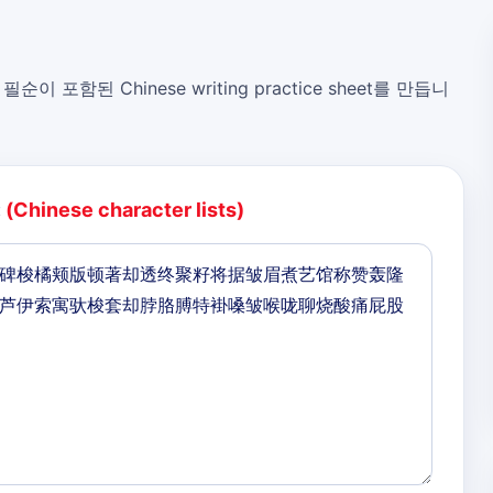
, 필순이 포함된 Chinese writing practice sheet를 만듭니
:
(Chinese character lists)