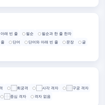
아래 빈 줄
필순
필순과 한 줄 한자
 줄
단어
단어와 아래 빈 줄
문장
글
격
회궁격
사각 격자
구궁 격자
중심 격자
격자 없음