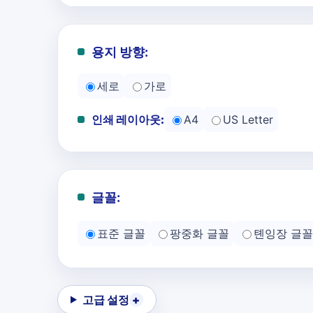
용지 방향:
세로
가로
인쇄 레이아웃:
A4
US Letter
글꼴:
표준 글꼴
팡중화 글꼴
톈잉장 글꼴
고급 설정