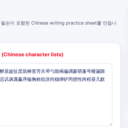
, 필순이 포함된 Chinese writing practice sheet를 만듭니
:
(Chinese character lists)