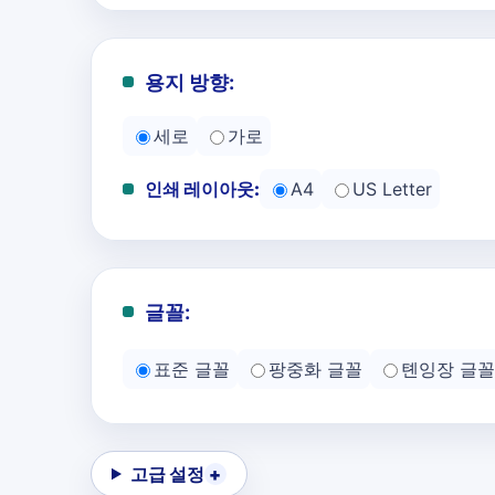
용지 방향:
세로
가로
인쇄 레이아웃:
A4
US Letter
글꼴:
표준 글꼴
팡중화 글꼴
톈잉장 글꼴
고급 설정