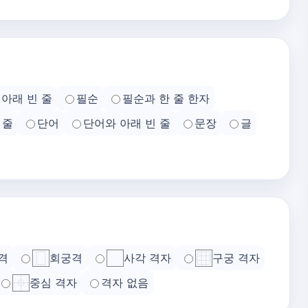
아래 빈 줄
필순
필순과 한 줄 한자
 줄
단어
단어와 아래 빈 줄
문장
글
격
회궁격
사각 격자
구궁 격자
중심 격자
격자 없음