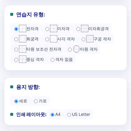
연습지 유형:
전자격
미자격
미자회궁격
회궁격
사각 격자
구궁 격자
타원 보조선 전자격
타원 격자
중심 격자
격자 없음
용지 방향:
세로
가로
인쇄 레이아웃:
A4
US Letter