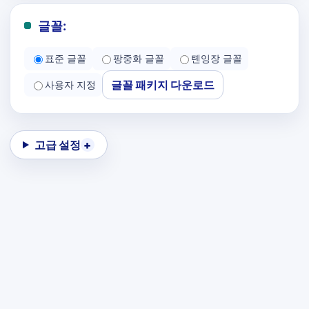
글꼴:
표준 글꼴
팡중화 글꼴
톈잉장 글꼴
글꼴 패키지 다운로드
사용자 지정
고급 설정