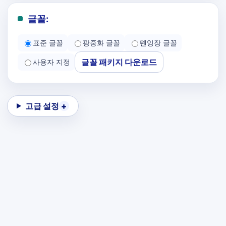
글꼴:
표준 글꼴
팡중화 글꼴
톈잉장 글꼴
글꼴 패키지 다운로드
사용자 지정
고급 설정