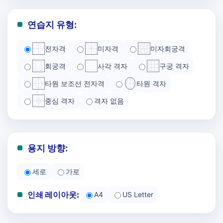
연습지 유형:
전자격
미자격
미자회궁격
회궁격
사각 격자
구궁 격자
타원 보조선 전자격
타원 격자
중심 격자
격자 없음
용지 방향:
세로
가로
인쇄 레이아웃:
A4
US Letter