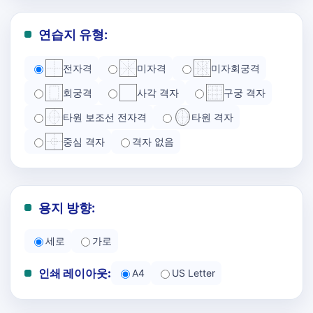
연습지 유형:
전자격
미자격
미자회궁격
회궁격
사각 격자
구궁 격자
타원 보조선 전자격
타원 격자
중심 격자
격자 없음
용지 방향:
세로
가로
인쇄 레이아웃:
A4
US Letter