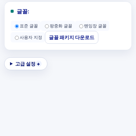
글꼴:
표준 글꼴
팡중화 글꼴
톈잉장 글꼴
글꼴 패키지 다운로드
사용자 지정
고급 설정