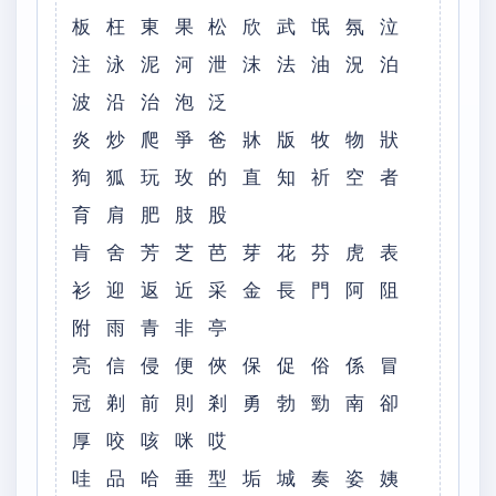
板 枉 東 果 松 欣 武 氓 氛 泣
注 泳 泥 河 泄 沫 法 油 況 泊
波 沿 治 泡 泛
炎 炒 爬 爭 爸 牀 版 牧 物 狀
狗 狐 玩 玫 的 直 知 祈 空 者
育 肩 肥 肢 股
肯 舍 芳 芝 芭 芽 花 芬 虎 表
衫 迎 返 近 采 金 長 門 阿 阻
附 雨 青 非 亭
亮 信 侵 便 俠 保 促 俗 係 冒
冠 剃 前 則 剎 勇 勃 勁 南 卻
厚 咬 咳 咪 哎
哇 品 哈 垂 型 垢 城 奏 姿 姨