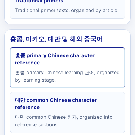
Traditional primers
Traditional primer texts, organized by article.
홍콩, 마카오, 대만 및 해외 중국어
홍콩 primary Chinese character
reference
홍콩 primary Chinese learning 단어, organized
by learning stage.
대만 common Chinese character
reference
대만 common Chinese 한자, organized into
reference sections.