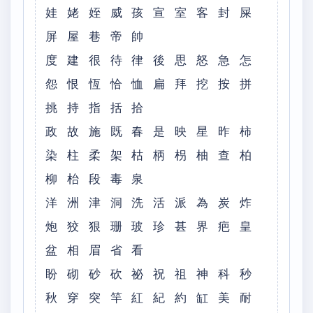
娃 姥 姪 威 孩 宣 室 客 封 屎
屏 屋 巷 帝 帥
度 建 很 待 律 後 思 怒 急 怎
怨 恨 恆 恰 恤 扁 拜 挖 按 拼
挑 持 指 括 拾
政 故 施 既 春 是 映 星 昨 柿
染 柱 柔 架 枯 柄 枴 柚 查 柏
柳 枱 段 毒 泉
洋 洲 津 洞 洗 活 派 為 炭 炸
炮 狡 狠 珊 玻 珍 甚 界 疤 皇
盆 相 眉 省 看
盼 砌 砂 砍 祕 祝 祖 神 科 秒
秋 穿 突 竿 紅 紀 約 缸 美 耐