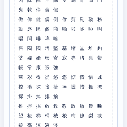
閃 院 陣 陛 除 隻 馬 骨 高 鬥
鬼 乾 停 偏 假
做 偉 健 偶 側 偷 剪 副 勒 務
動 匙 區 參 商 啪 啦 啄 啞 啊
唱 問 啡 啤 唸
售 圈 國 培 堅 基 堵 堂 堆 夠
婆 婦 婚 密 寄 寂 專 將 巢 帶
帳 常 康 張 強
彗 彩 得 從 悠 您 惦 情 惜 戚
控 捲 探 接 捷 捧 掘 措 捱 掩
掃 掛 掉 排 捨
推 掙 採 啟 救 教 敗 敏 晨 晚
望 梳 梯 桶 械 梭 梅 條 梨 欲
殺 毫 涼 液 淡