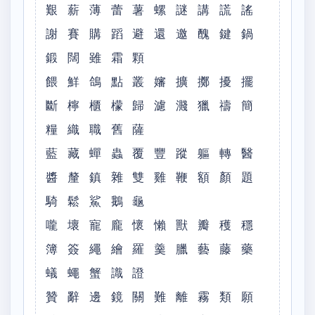
艱 薪 薄 蕾 薯 螺 謎 講 謊 謠
謝 賽 購 蹈 避 還 邀 醜 鍵 鍋
鍛 闊 雖 霜 顆
餵 鮮 鴿 點 叢 嬸 擴 擲 擾 擺
斷 檸 櫃 檬 歸 濾 濺 獵 禱 簡
糧 織 職 舊 薩
藍 藏 蟬 蟲 覆 豐 蹤 軀 轉 醫
醬 釐 鎮 雜 雙 雞 鞭 額 顏 題
騎 鬆 鯊 鵝 龜
嚨 壞 寵 龐 懷 懶 獸 瓣 穫 穩
簿 簽 繩 繪 羅 羹 臘 藝 藤 藥
蟻 蠅 蟹 識 證
贊 辭 邊 鏡 關 難 離 霧 類 願