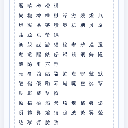
曆 曉 樽 橙 橫
樹 橢 橡 橋 機 澡 激 燒 燈 燕
燃 獨 磨 磚 積 築 糕 糖 興 舉
蔬 蕊 蕉 螢 螞
衞 親 謀 諧 貓 輸 辦 辨 遵 選
遲 遺 醒 錶 鋸 錯 錢 鋼 錄 隧
隨 險 雕 霓 靜
頭 餐 館 餡 駱 鮑 鴦 鴨 鴛 默
龍 儲 優 勵 嘯 嚇 嚏 壓 嬰 幫
應 戴 戲 擊 擠
擦 檔 檢 濕 營 燦 燭 牆 獲 環
瞬 禮 糞 縮 績 縫 總 繁 翼 聲
聰 聯 臂 臉 臨