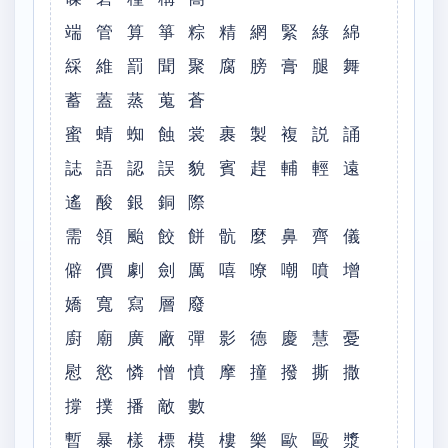
端 管 算 箏 粽 精 網 緊 綠 綿
綵 維 罰 聞 聚 腐 膀 膏 腿 舞
蓄 蓋 蒸 蒐 蒼
蜜 蜻 蜘 蝕 裳 裹 製 複 説 誦
誌 語 認 誤 貌 賓 趕 輔 輕 遠
遙 酸 銀 銅 際
需 領 颱 餃 餅 骯 麼 鼻 齊 儀
僻 價 劇 劍 厲 嘻 嘹 嘲 噴 增
嬌 寬 寫 層 廢
廚 廟 廣 廠 彈 影 德 慶 慧 憂
慰 慾 憐 憎 憤 摩 撞 撥 撕 撒
撐 撲 播 敵 數
暫 暴 樣 標 模 樓 樂 歐 毆 漿