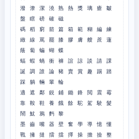
潑 潦 潔 澆 熟 熱 獎 璃 瘡 皺
盤 瞎 磅 確 磁
碼 稻 窮 箭 篇 箱 範 糊 編 練
緻 線 罵 罷 膝 膠 膚 艘 蔗 蓮
蔭 蔔 蝙 蝴 蝶
蝠 蝦 蝸 衝 褲 誼 諒 談 請 課
誕 調 誰 論 豬 賣 賞 趣 踢 踏
踩 躺 輛 輩 輪
適 遮 鄰 鋭 鋪 鋤 鋒 閲 震 霉
靠 鞍 鞋 養 餓 餘 駝 駕 駛 髮
鬧 魷 鴉 麪 黎
墨 齒 嘴 器 壁 奮 學 導 憶 懂
戰 擁 撻 擂 擋 擇 操 擔 撿 整