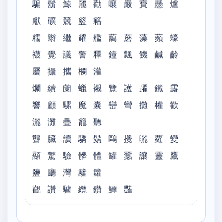
騙 鬍 鯨 麗 勸 嚷 嚴 寶 懸 爐
獻 礦 競 籃 籍
糯 辮 繼 耀 艦 藹 蘑 藻 蘋 蠔
襪 覺 議 警 釋 鐘 飄 饑 鹹 齡
屬 攝 攜 欄 灌
爛 續 蘭 蠟 襯 覽 護 躍 鐵 露
響 顧 騾 魔 囊 巒 彎 攤 權 歡
灑 灘 疊 籠 聽
聾 臟 讀 驕 鬚 鷗 攪 曬 蘿 變
顯 驚 驗 髒 體 罐 蠶 讓 靈 鷹
鹽 廳 灣 籬 籮
觀 讚 驢 纜 鑽 鱷 豔