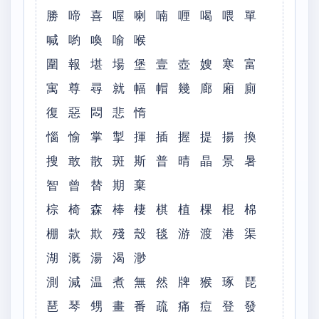
勝 啼 喜 喔 喇 喃 喱 喝 喂 單
喊 喲 喚 喻 喉
圍 報 堪 場 堡 壹 壺 嫂 寒 富
寓 尊 尋 就 幅 帽 幾 廊 廂 廁
復 惡 悶 悲 惰
惱 愉 掌 掣 揮 插 握 提 揚 換
搜 敢 散 斑 斯 普 晴 晶 景 暑
智 曾 替 期 棄
棕 椅 森 棒 棲 棋 植 棵 棍 棉
棚 款 欺 殘 殼 毯 游 渡 港 渠
湖 溉 湯 渴 渺
測 減 温 煮 無 然 牌 猴 琢 琵
琶 琴 甥 畫 番 疏 痛 痘 登 發