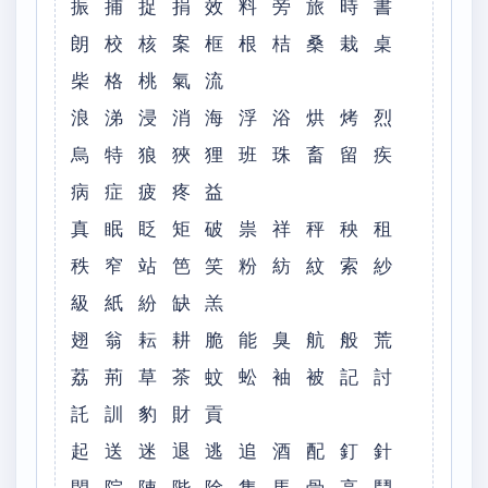
振 捕 捉 捐 效 料 旁 旅 時 書
朗 校 核 案 框 根 桔 桑 栽 桌
柴 格 桃 氣 流
浪 涕 浸 消 海 浮 浴 烘 烤 烈
烏 特 狼 狹 狸 班 珠 畜 留 疾
病 症 疲 疼 益
真 眠 眨 矩 破 祟 祥 秤 秧 租
秩 窄 站 笆 笑 粉 紡 紋 索 紗
級 紙 紛 缺 羔
翅 翁 耘 耕 脆 能 臭 航 般 荒
荔 荊 草 茶 蚊 蚣 袖 被 記 討
託 訓 豹 財 貢
起 送 迷 退 逃 追 酒 配 釘 針