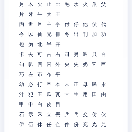
月 木 欠 止 比 毛 水 火 爪 父
片 牙 牛 犬 王
丙 世 且 主 乎 付 仔 他 仗 代
令 以 仙 兄 冊 冬 出 刊 加 功
包 匆 北 半 卉
卡 去 可 古 右 司 另 叫 只 台
句 叭 四 囚 外 央 失 奶 它 巨
巧 左 市 布 平
幼 必 打 旦 本 未 正 母 民 永
汁 犯 玉 瓜 瓦 甘 生 用 田 由
甲 申 白 皮 目
石 示 禾 立 丟 乒 乓 交 仿 伙
伊 伍 休 任 企 件 份 充 光 兇