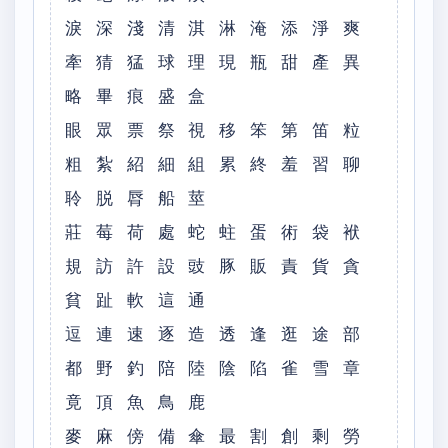
淚 深 淺 清 淇 淋 淹 添 淨 爽
牽 猜 猛 球 理 現 瓶 甜 產 異
略 畢 痕 盛 盒
眼 眾 票 祭 視 移 笨 第 笛 粒
粗 紮 紹 細 組 累 終 羞 習 聊
聆 脱 脣 船 莖
莊 莓 荷 處 蛇 蛀 蛋 術 袋 袱
規 訪 許 設 豉 豚 販 責 貨 貪
貧 趾 軟 這 通
逗 連 速 逐 造 透 逢 逛 途 部
都 野 釣 陪 陸 陰 陷 雀 雪 章
竟 頂 魚 鳥 鹿
麥 麻 傍 備 傘 最 割 創 剩 勞