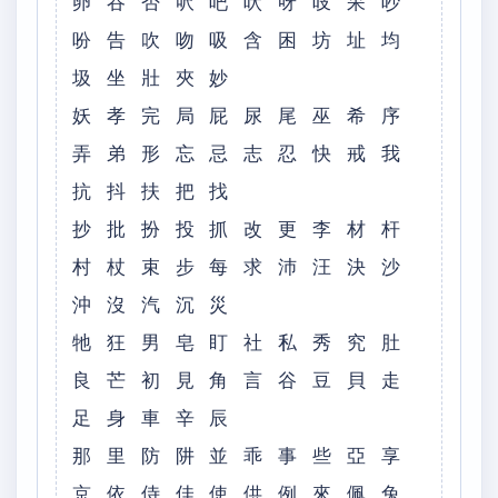
卵 吞 否 呎 吧 吠 呀 吱 呆 吵
吩 告 吹 吻 吸 含 困 坊 址 均
圾 坐 壯 夾 妙
妖 孝 完 局 屁 尿 尾 巫 希 序
弄 弟 形 忘 忌 志 忍 快 戒 我
抗 抖 扶 把 找
抄 批 扮 投 抓 改 更 李 材 杆
村 杖 束 步 每 求 沛 汪 決 沙
沖 沒 汽 沉 災
牠 狂 男 皂 盯 社 私 秀 究 肚
良 芒 初 見 角 言 谷 豆 貝 走
足 身 車 辛 辰
那 里 防 阱 並 乖 事 些 亞 享
京 依 侍 佳 使 供 例 來 佩 兔