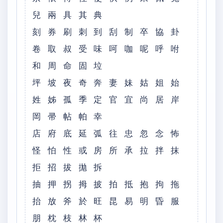
兒 兩 具 其 典
刻 券 刷 刺 到 刮 制 卒 協 卦
卷 取 叔 受 味 呵 咖 呢 呼 咐
和 周 命 固 垃
坪 坡 夜 奇 奔 妻 妹 姑 姐 始
姓 姊 孤 季 定 官 宜 尚 居 岸
岡 帚 帖 帕 幸
店 府 底 延 弧 往 忠 忽 念 怖
怪 怕 性 或 房 所 承 拉 拌 抹
拒 招 拔 拋 拆
抽 押 拐 拇 披 拍 抵 抱 拘 拖
抬 放 斧 於 旺 昆 易 明 昏 服
朋 枕 枝 林 杯