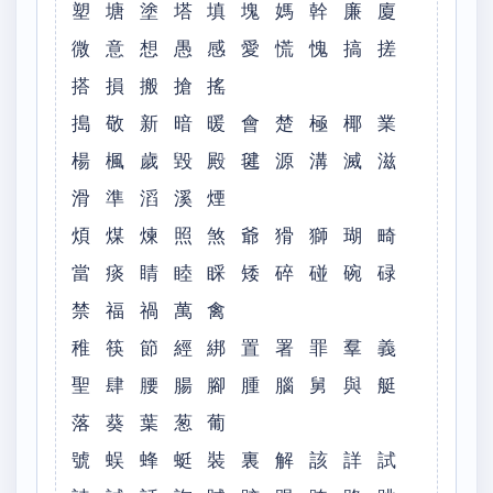
塑 塘 塗 塔 填 塊 媽 幹 廉 廈
微 意 想 愚 感 愛 慌 愧 搞 搓
搭 損 搬 搶 搖
搗 敬 新 暗 暖 會 楚 極 椰 業
楊 楓 歲 毀 殿 毽 源 溝 滅 滋
滑 準 滔 溪 煙
煩 煤 煉 照 煞 爺 猾 獅 瑚 畸
當 痰 睛 睦 睬 矮 碎 碰 碗 碌
禁 福 禍 萬 禽
稚 筷 節 經 綁 置 署 罪 羣 義
聖 肆 腰 腸 腳 腫 腦 舅 與 艇
落 葵 葉 葱 葡
號 蜈 蜂 蜓 裝 裏 解 該 詳 試