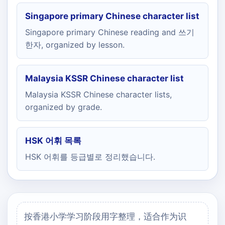
Singapore primary Chinese character list
Singapore primary Chinese reading and 쓰기
한자, organized by lesson.
Malaysia KSSR Chinese character list
Malaysia KSSR Chinese character lists,
organized by grade.
HSK 어휘 목록
HSK 어휘를 등급별로 정리했습니다.
按香港小学学习阶段用字整理，适合作为识