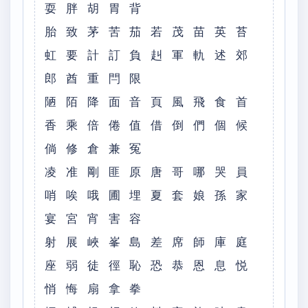
耍 胖 胡 胃 背
胎 致 茅 苦 茄 若 茂 苗 英 苔
虹 要 計 訂 負 赳 軍 軌 述 郊
郎 酋 重 閂 限
陋 陌 降 面 音 頁 風 飛 食 首
香 乘 倍 倦 值 借 倒 們 個 候
倘 修 倉 兼 冤
凌 准 剛 匪 原 唐 哥 哪 哭 員
哨 唉 哦 圃 埋 夏 套 娘 孫 家
宴 宮 宵 害 容
射 展 峽 峯 島 差 席 師 庫 庭
座 弱 徒 徑 恥 恐 恭 恩 息 悦
悄 悔 扇 拿 拳