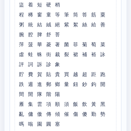
盜 着 短 硬 稍
程 稀 窗 童 等 筆 筒 答 筋 粟
粥 統 結 絨 絕 紫 絮 絲 給 善
腕 腔 脾 舒 菩
萍 菠 華 菱 著 菌 菲 菊 萄 菜
虛 蛙 蛛 街 裁 裂 裙 補 裕 詠
評 詞 訴 診 象
貯 費 賀 貼 貴 買 越 超 距 跑
跌 週 進 郵 鄉 量 鈕 鈔 鈎 開
間 閒 隊 階 陽
雁 集 雲 項 順 須 飯 飲 黃 黑
亂 傭 傲 傳 傾 催 傷 傻 勤 勢
嗎 嗡 園 圓 塞