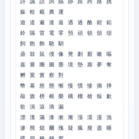
詩 誠 話 詢 賊 跡 跟 跨 路 跳
躲 較 載 農 運
遊 道 遍 達 逼 遇 過 酪 鉗 鉛
鈴 隔 雷 電 零 預 頑 頓 頒 頌
飼 飽 飾 馳 馴
鼎 鼓 鼠 僕 像 凳 劃 厭 嗽 嘔
嘉 嘗 團 圖 塵 境 墊 壽 夢 奪
孵 寞 實 察 對
幣 幕 慈 態 慚 慢 慣 慘 摘 摔
敲 旗 榜 榕 榮 構 榴 槍 榦 歉
歌 演 滾 滴 漏
漂 漢 滿 漆 漱 漸 漲 漠 漫 漁
滲 熊 熄 爾 瑰 疑 瘋 瘦 盡 睡
碟 碧 種 稱 窩