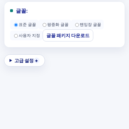
글꼴:
표준 글꼴
팡중화 글꼴
톈잉장 글꼴
글꼴 패키지 다운로드
사용자 지정
고급 설정