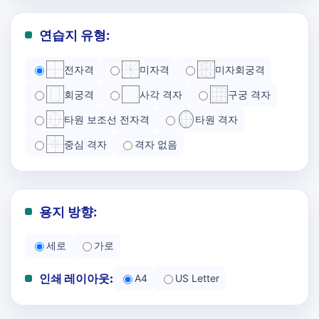
연습지 유형:
전자격
미자격
미자회궁격
회궁격
사각 격자
구궁 격자
타원 보조선 전자격
타원 격자
중심 격자
격자 없음
용지 방향:
세로
가로
인쇄 레이아웃:
A4
US Letter