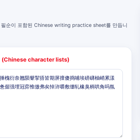
, 필순이 포함된 Chinese writing practice sheet를 만듭니
:
(Chinese character lists)