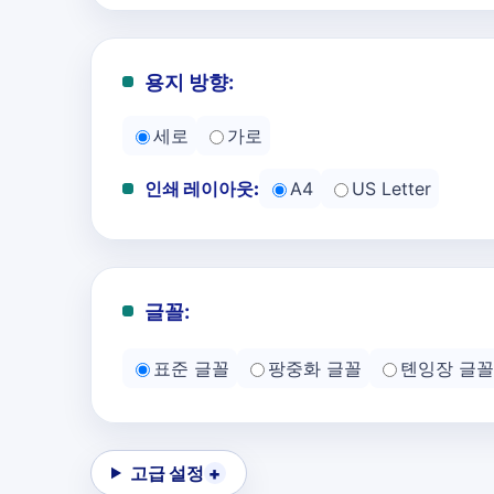
용지 방향:
세로
가로
인쇄 레이아웃:
A4
US Letter
글꼴:
표준 글꼴
팡중화 글꼴
톈잉장 글꼴
고급 설정