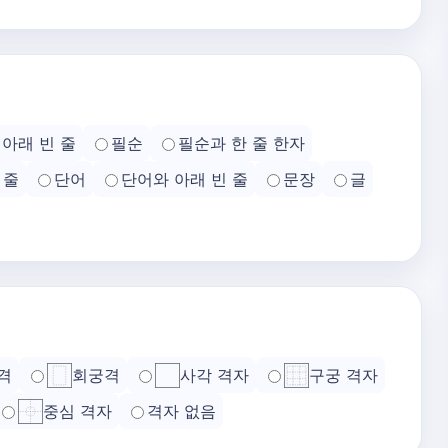
아래 빈 줄
필순
필순과 한 줄 한자
 줄
단어
단어와 아래 빈 줄
문장
글
격
회궁격
사각 격자
구궁 격자
중심 격자
격자 없음