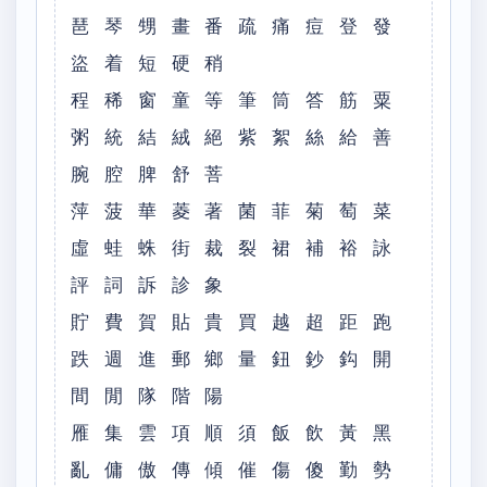
琶 琴 甥 畫 番 疏 痛 痘 登 發
盜 着 短 硬 稍
程 稀 窗 童 等 筆 筒 答 筋 粟
粥 統 結 絨 絕 紫 絮 絲 給 善
腕 腔 脾 舒 菩
萍 菠 華 菱 著 菌 菲 菊 萄 菜
虛 蛙 蛛 街 裁 裂 裙 補 裕 詠
評 詞 訴 診 象
貯 費 賀 貼 貴 買 越 超 距 跑
跌 週 進 郵 鄉 量 鈕 鈔 鈎 開
間 閒 隊 階 陽
雁 集 雲 項 順 須 飯 飲 黃 黑
亂 傭 傲 傳 傾 催 傷 傻 勤 勢