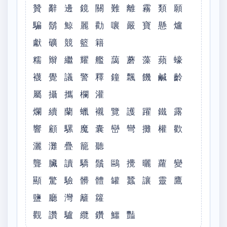
贊 辭 邊 鏡 關 難 離 霧 類 願
騙 鬍 鯨 麗 勸 嚷 嚴 寶 懸 爐
獻 礦 競 籃 籍
糯 辮 繼 耀 艦 藹 蘑 藻 蘋 蠔
襪 覺 議 警 釋 鐘 飄 饑 鹹 齡
屬 攝 攜 欄 灌
爛 續 蘭 蠟 襯 覽 護 躍 鐵 露
響 顧 騾 魔 囊 巒 彎 攤 權 歡
灑 灘 疊 籠 聽
聾 臟 讀 驕 鬚 鷗 攪 曬 蘿 變
顯 驚 驗 髒 體 罐 蠶 讓 靈 鷹
鹽 廳 灣 籬 籮
觀 讚 驢 纜 鑽 鱷 豔