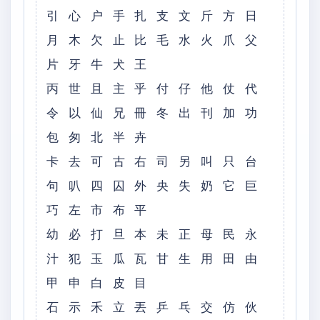
引 心 户 手 扎 支 文 斤 方 日
月 木 欠 止 比 毛 水 火 爪 父
片 牙 牛 犬 王
丙 世 且 主 乎 付 仔 他 仗 代
令 以 仙 兄 冊 冬 出 刊 加 功
包 匆 北 半 卉
卡 去 可 古 右 司 另 叫 只 台
句 叭 四 囚 外 央 失 奶 它 巨
巧 左 市 布 平
幼 必 打 旦 本 未 正 母 民 永
汁 犯 玉 瓜 瓦 甘 生 用 田 由
甲 申 白 皮 目
石 示 禾 立 丟 乒 乓 交 仿 伙