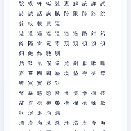
號 蜈 蜂 蜓 裝 裏 解 該 詳 試
詩 誠 話 詢 賊 跡 跟 跨 路 跳
躲 較 載 農 運
遊 道 遍 達 逼 遇 過 酪 鉗 鉛
鈴 隔 雷 電 零 預 頑 頓 頒 頌
飼 飽 飾 馳 馴
鼎 鼓 鼠 僕 像 凳 劃 厭 嗽 嘔
嘉 嘗 團 圖 塵 境 墊 壽 夢 奪
孵 寞 實 察 對
幣 幕 慈 態 慚 慢 慣 慘 摘 摔
敲 旗 榜 榕 榮 構 榴 槍 榦 歉
歌 演 滾 滴 漏
漂 漢 滿 漆 漱 漸 漲 漠 漫 漁