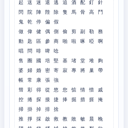
起 送 迷 退 逃 追 酒 配 釘 針
閃 院 陣 陛 除 隻 馬 骨 高 鬥
鬼 乾 停 偏 假
做 偉 健 偶 側 偷 剪 副 勒 務
動 匙 區 參 商 啪 啦 啄 啞 啊
唱 問 啡 啤 唸
售 圈 國 培 堅 基 堵 堂 堆 夠
婆 婦 婚 密 寄 寂 專 將 巢 帶
帳 常 康 張 強
彗 彩 得 從 悠 您 惦 情 惜 戚
控 捲 探 接 捷 捧 掘 措 捱 掩
掃 掛 掉 排 捨
推 掙 採 啟 救 教 敗 敏 晨 晚