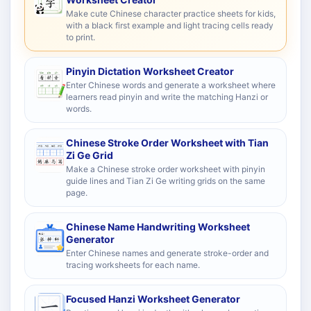
Make cute Chinese character practice sheets for kids,
with a black first example and light tracing cells ready
to print.
Pinyin Dictation Worksheet Creator
Enter Chinese words and generate a worksheet where
learners read pinyin and write the matching Hanzi or
words.
Chinese Stroke Order Worksheet with Tian
Zi Ge Grid
Make a Chinese stroke order worksheet with pinyin
guide lines and Tian Zi Ge writing grids on the same
page.
Chinese Name Handwriting Worksheet
Generator
Enter Chinese names and generate stroke-order and
tracing worksheets for each name.
Focused Hanzi Worksheet Generator