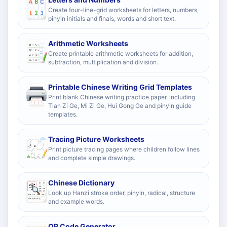
Create four-line-grid worksheets for letters, numbers,
pinyin initials and finals, words and short text.
Arithmetic Worksheets
Create printable arithmetic worksheets for addition,
subtraction, multiplication and division.
Printable Chinese Writing Grid Templates
Print blank Chinese writing practice paper, including
Tian Zi Ge, Mi Zi Ge, Hui Gong Ge and pinyin guide
templates.
Tracing Picture Worksheets
Print picture tracing pages where children follow lines
and complete simple drawings.
Chinese Dictionary
Look up Hanzi stroke order, pinyin, radical, structure
and example words.
QR Code Generator