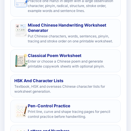
Practice one Hanzi in depth with a large observation
character, pinyin, radical, structure, stroke order,
example words and sentence lines.
Mixed Chinese Handwriting Worksheet
Generator
Put Chinese characters, words, sentences, pinyin,
tracing and stroke order on one printable worksheet.
Classical Poem Worksheet
Enter or choose a Chinese poem and generate
printable copywork sheets with optional pinyin.
HSK And Character Lists
Textbook, HSK and overseas Chinese character lists for
worksheet generation.
Pen-Control Practice
Print line, curve and shape tracing pages for pencil
control practice before handwriting.
Letters and Numbers