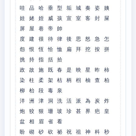
哇 品 哈 垂 型 垢 城 奏 姿 姨
娃 姥 姪 威 孩 宣 室 客 封 屎
屏 屋 巷 帝 帥
度 建 很 待 律 後 思 怒 急 怎
怨 恨 恆 恰 恤 扁 拜 挖 按 拼
挑 持 指 括 拾
政 故 施 既 春 是 映 星 昨 柿
染 柱 柔 架 枯 柄 枴 柚 查 柏
柳 枱 段 毒 泉
洋 洲 津 洞 洗 活 派 為 炭 炸
炮 狡 狠 珊 玻 珍 甚 界 疤 皇
盆 相 眉 省 看
盼 砌 砂 砍 祕 祝 祖 神 科 秒