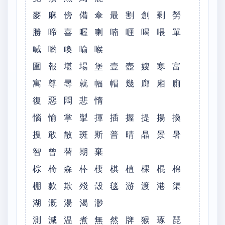
麥 麻 傍 備 傘 最 割 創 剩 勞
勝 啼 喜 喔 喇 喃 喱 喝 喂 單
喊 喲 喚 喻 喉
圍 報 堪 場 堡 壹 壺 嫂 寒 富
寓 尊 尋 就 幅 帽 幾 廊 廂 廁
復 惡 悶 悲 惰
惱 愉 掌 掣 揮 插 握 提 揚 換
搜 敢 散 斑 斯 普 晴 晶 景 暑
智 曾 替 期 棄
棕 椅 森 棒 棲 棋 植 棵 棍 棉
棚 款 欺 殘 殼 毯 游 渡 港 渠
湖 溉 湯 渴 渺
測 減 温 煮 無 然 牌 猴 琢 琵