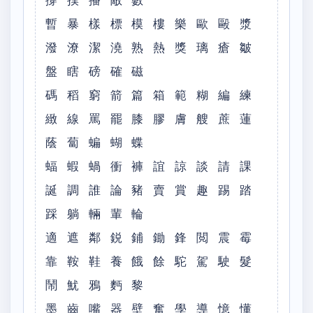
撐 撲 播 敵 數
暫 暴 樣 標 模 樓 樂 歐 毆 漿
潑 潦 潔 澆 熟 熱 獎 璃 瘡 皺
盤 瞎 磅 確 磁
碼 稻 窮 箭 篇 箱 範 糊 編 練
緻 線 罵 罷 膝 膠 膚 艘 蔗 蓮
蔭 蔔 蝙 蝴 蝶
蝠 蝦 蝸 衝 褲 誼 諒 談 請 課
誕 調 誰 論 豬 賣 賞 趣 踢 踏
踩 躺 輛 輩 輪
適 遮 鄰 鋭 鋪 鋤 鋒 閲 震 霉
靠 鞍 鞋 養 餓 餘 駝 駕 駛 髮
鬧 魷 鴉 麪 黎
墨 齒 嘴 器 壁 奮 學 導 憶 懂