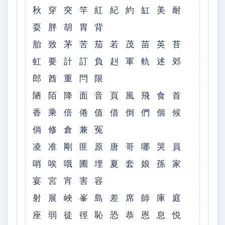
秋 穿 突 竿 紅 紀 約 缸 美 耐
耍 胖 胡 胃 背
胎 致 茅 苦 茄 若 茂 苗 英 苔
虹 要 計 訂 負 赳 軍 軌 述 郊
郎 酋 重 閂 限
陋 陌 降 面 音 頁 風 飛 食 首
香 乘 倍 倦 值 借 倒 們 個 候
倘 修 倉 兼 冤
凌 准 剛 匪 原 唐 哥 哪 哭 員
哨 唉 哦 圃 埋 夏 套 娘 孫 家
宴 宮 宵 害 容
射 展 峽 峯 島 差 席 師 庫 庭
座 弱 徒 徑 恥 恐 恭 恩 息 悦