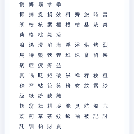
悄 悔 扇 拿 拳
振 捕 捉 捐 效 料 旁 旅 時 書
朗 校 核 案 框 根 桔 桑 栽 桌
柴 格 桃 氣 流
浪 涕 浸 消 海 浮 浴 烘 烤 烈
烏 特 狼 狹 狸 班 珠 畜 留 疾
病 症 疲 疼 益
真 眠 眨 矩 破 祟 祥 秤 秧 租
秩 窄 站 笆 笑 粉 紡 紋 索 紗
級 紙 紛 缺 羔
翅 翁 耘 耕 脆 能 臭 航 般 荒
荔 荊 草 茶 蚊 蚣 袖 被 記 討
託 訓 豹 財 貢