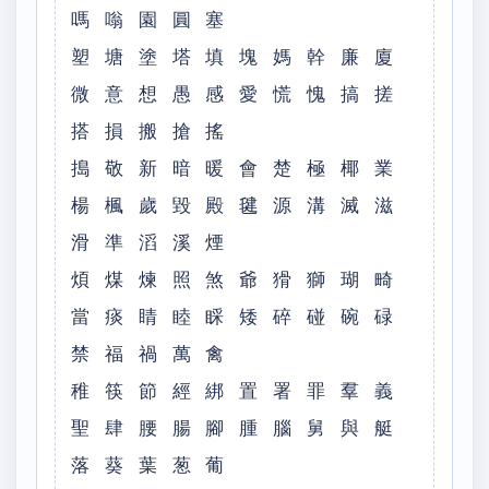
嗎 嗡 園 圓 塞
塑 塘 塗 塔 填 塊 媽 幹 廉 廈
微 意 想 愚 感 愛 慌 愧 搞 搓
搭 損 搬 搶 搖
搗 敬 新 暗 暖 會 楚 極 椰 業
楊 楓 歲 毀 殿 毽 源 溝 滅 滋
滑 準 滔 溪 煙
煩 煤 煉 照 煞 爺 猾 獅 瑚 畸
當 痰 睛 睦 睬 矮 碎 碰 碗 碌
禁 福 禍 萬 禽
稚 筷 節 經 綁 置 署 罪 羣 義
聖 肆 腰 腸 腳 腫 腦 舅 與 艇
落 葵 葉 葱 葡