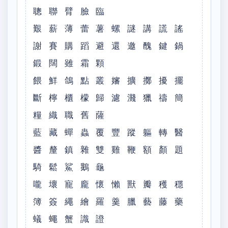
聰 聯 臂 臉 臨
艱 薪 薄 蕾 薯 螺 謎 講 謊 謠
謝 賽 購 蹈 避 還 邀 醜 鍵 鍋
鍛 闊 雖 霜 顆
餵 鮮 鴿 點 叢 嬸 擴 擲 擾 擺
斷 檸 櫃 檬 歸 濾 濺 獵 禱 簡
糧 織 職 舊 薩
藍 藏 蟬 蟲 覆 豐 蹤 軀 轉 醫
醬 釐 鎮 雜 雙 雞 鞭 額 顏 題
騎 鬆 鯊 鵝 龜
嚨 壞 寵 龐 懷 懶 獸 瓣 穫 穩
簿 簽 繩 繪 羅 羹 臘 藝 藤 藥
蟻 蠅 蟹 識 證