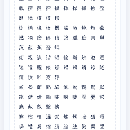
戰 擁 撻 擂 擋 擇 操 擔 撿 整
曆 曉 樽 橙 橫
樹 橢 橡 橋 機 澡 激 燒 燈 燕
燃 獨 磨 磚 積 築 糕 糖 興 舉
蔬 蕊 蕉 螢 螞
衞 親 謀 諧 貓 輸 辦 辨 遵 選
遲 遺 醒 錶 鋸 錯 錢 鋼 錄 隧
隨 險 雕 霓 靜
頭 餐 館 餡 駱 鮑 鴦 鴨 鴛 默
龍 儲 優 勵 嘯 嚇 嚏 壓 嬰 幫
應 戴 戲 擊 擠
擦 檔 檢 濕 營 燦 燭 牆 獲 環
瞬 禮 糞 縮 績 縫 總 繁 翼 聲