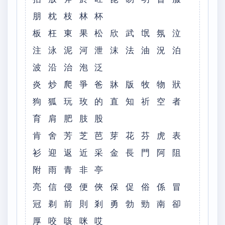
朋 枕 枝 林 杯
板 枉 東 果 松 欣 武 氓 氛 泣
注 泳 泥 河 泄 沫 法 油 況 泊
波 沿 治 泡 泛
炎 炒 爬 爭 爸 牀 版 牧 物 狀
狗 狐 玩 玫 的 直 知 祈 空 者
育 肩 肥 肢 股
肯 舍 芳 芝 芭 芽 花 芬 虎 表
衫 迎 返 近 采 金 長 門 阿 阻
附 雨 青 非 亭
亮 信 侵 便 俠 保 促 俗 係 冒
冠 剃 前 則 剎 勇 勃 勁 南 卻
厚 咬 咳 咪 哎