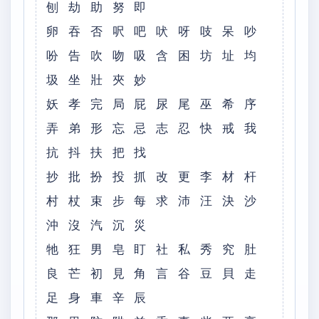
刨 劫 助 努 即
卵 吞 否 呎 吧 吠 呀 吱 呆 吵
吩 告 吹 吻 吸 含 困 坊 址 均
圾 坐 壯 夾 妙
妖 孝 完 局 屁 尿 尾 巫 希 序
弄 弟 形 忘 忌 志 忍 快 戒 我
抗 抖 扶 把 找
抄 批 扮 投 抓 改 更 李 材 杆
村 杖 束 步 每 求 沛 汪 決 沙
沖 沒 汽 沉 災
牠 狂 男 皂 盯 社 私 秀 究 肚
良 芒 初 見 角 言 谷 豆 貝 走
足 身 車 辛 辰