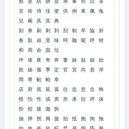
那 里 防 阱 並 乖 事 些 亞 享
京 依 侍 佳 使 供 例 來 佩 兔
兒 兩 具 其 典
刻 券 刷 刺 到 刮 制 卒 協 卦
卷 取 叔 受 味 呵 咖 呢 呼 咐
和 周 命 固 垃
坪 坡 夜 奇 奔 妻 妹 姑 姐 始
姓 姊 孤 季 定 官 宜 尚 居 岸
岡 帚 帖 帕 幸
店 府 底 延 弧 往 忠 忽 念 怖
怪 怕 性 或 房 所 承 拉 拌 抹
拒 招 拔 拋 拆
抽 押 拐 拇 披 拍 抵 抱 拘 拖
抬 放 斧 於 旺 昆 易 明 昏 服