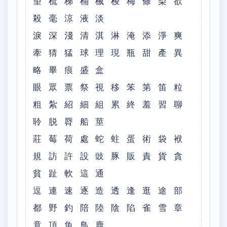
望 梳 梯 桶 械 梭 梅 條 梨 欲
殺 毫 涼 液 淡
淚 深 淺 清 淇 淋 淹 添 淨 爽
牽 猜 猛 球 理 現 瓶 甜 產 異
略 畢 痕 盛 盒
眼 眾 票 祭 視 移 笨 第 笛 粒
粗 紮 紹 細 組 累 終 羞 習 聊
聆 脱 脣 船 莖
莊 莓 荷 處 蛇 蛀 蛋 術 袋 袱
規 訪 許 設 豉 豚 販 責 貨 貪
貧 趾 軟 這 通
逗 連 速 逐 造 透 逢 逛 途 部
都 野 釣 陪 陸 陰 陷 雀 雪 章
竟 頂 魚 鳥 鹿