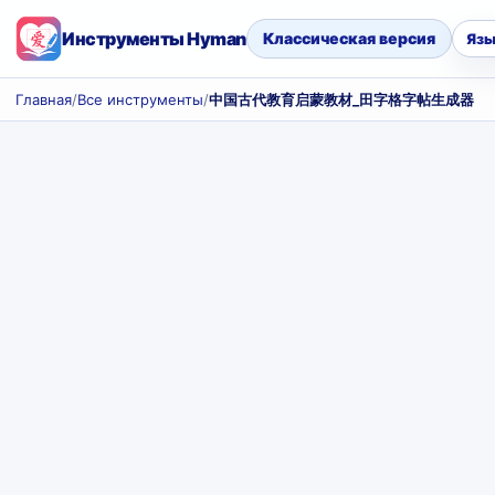
Инструменты Hyman
Классическая версия
Язы
Главная
/
Все инструменты
/
中国古代教育启蒙教材_田字格字帖生成器