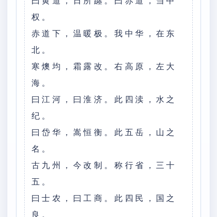
曰黄道，日所躔。曰赤道，当中
权。
赤道下，温暖极。我中华，在东
北。
寒燠均，霜露改。右高原，左大
海。
曰江河，曰淮济。此四渎，水之
纪。
曰岱华，嵩恒衡。此五岳，山之
名。
古九州，今改制。称行省，三十
五。
曰士农，曰工商。此四民，国之
良。