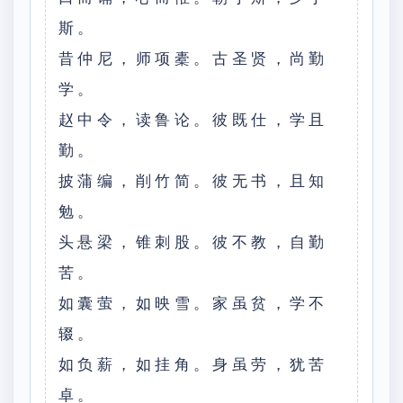
斯。
昔仲尼，师项橐。古圣贤，尚勤
学。
赵中令，读鲁论。彼既仕，学且
勤。
披蒲编，削竹简。彼无书，且知
勉。
头悬梁，锥刺股。彼不教，自勤
苦。
如囊萤，如映雪。家虽贫，学不
辍。
如负薪，如挂角。身虽劳，犹苦
卓。