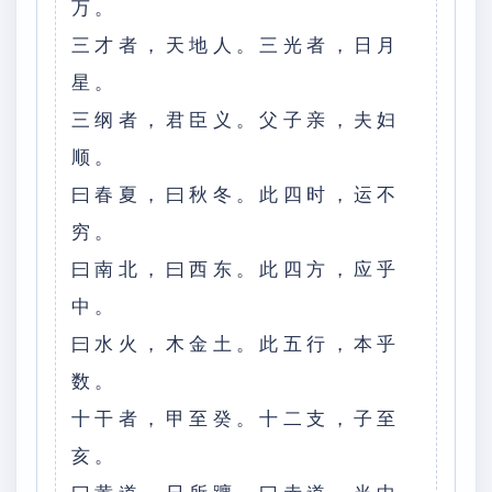
万。
三才者，天地人。三光者，日月
星。
三纲者，君臣义。父子亲，夫妇
顺。
曰春夏，曰秋冬。此四时，运不
穷。
曰南北，曰西东。此四方，应乎
中。
曰水火，木金土。此五行，本乎
数。
十干者，甲至癸。十二支，子至
亥。