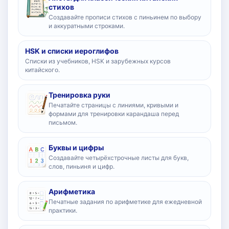
стихов
Создавайте прописи стихов с пиньинем по выбору
и аккуратными строками.
HSK и списки иероглифов
Списки из учебников, HSK и зарубежных курсов
китайского.
Тренировка руки
Печатайте страницы с линиями, кривыми и
формами для тренировки карандаша перед
письмом.
Буквы и цифры
Создавайте четырёхстрочные листы для букв,
слов, пиньиня и цифр.
Арифметика
Печатные задания по арифметике для ежедневной
практики.