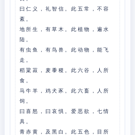
曰仁义，礼智信。此五常，不容
紊。
地所生，有草木。此植物，遍水
陆。
有虫鱼，有鸟兽。此动物，能飞
走。
稻粱菽，麦黍稷。此六谷，人所
食。
马牛羊，鸡犬豕。此六畜，人所
饲。
曰喜怒，曰哀惧。爱恶欲，七情
具。
青赤黄，及黑白。此五色，目所