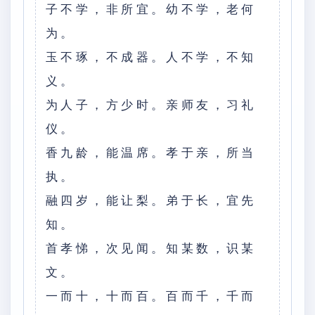
子不学，非所宜。幼不学，老何
为。
玉不琢，不成器。人不学，不知
义。
为人子，方少时。亲师友，习礼
仪。
香九龄，能温席。孝于亲，所当
执。
融四岁，能让梨。弟于长，宜先
知。
首孝悌，次见闻。知某数，识某
文。
一而十，十而百。百而千，千而