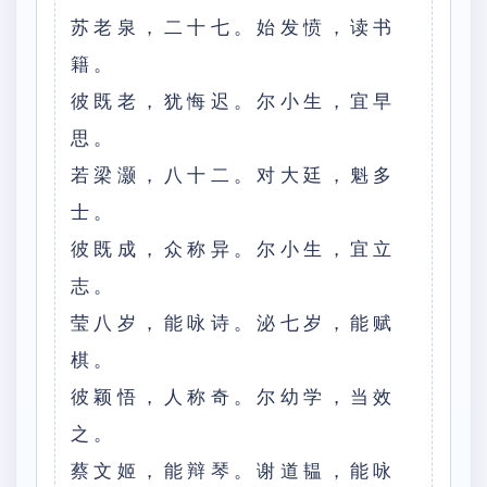
苏老泉，二十七。始发愤，读书
籍。
彼既老，犹悔迟。尔小生，宜早
思。
若梁灏，八十二。对大廷，魁多
士。
彼既成，众称异。尔小生，宜立
志。
莹八岁，能咏诗。泌七岁，能赋
棋。
彼颖悟，人称奇。尔幼学，当效
之。
蔡文姬，能辩琴。谢道韫，能咏