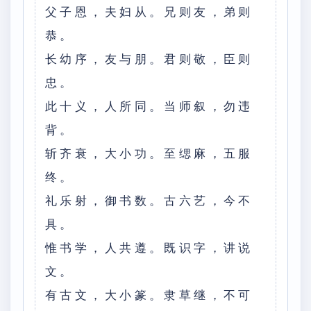
父子恩，夫妇从。兄则友，弟则
恭。
长幼序，友与朋。君则敬，臣则
忠。
此十义，人所同。当师叙，勿违
背。
斩齐衰，大小功。至缌麻，五服
终。
礼乐射，御书数。古六艺，今不
具。
惟书学，人共遵。既识字，讲说
文。
有古文，大小篆。隶草继，不可