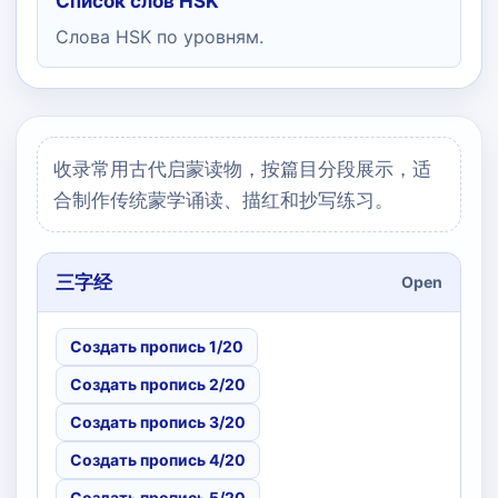
Список слов HSK
Слова HSK по уровням.
收录常用古代启蒙读物，按篇目分段展示，适
合制作传统蒙学诵读、描红和抄写练习。
三字经
Open
Создать пропись 1/20
Создать пропись 2/20
Создать пропись 3/20
Создать пропись 4/20
Создать пропись 5/20