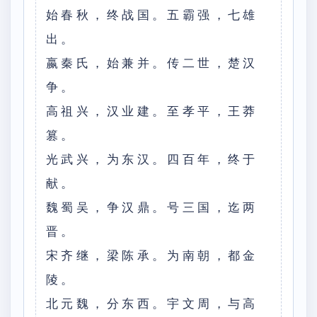
始春秋，终战国。五霸强，七雄
出。
嬴秦氏，始兼并。传二世，楚汉
争。
高祖兴，汉业建。至孝平，王莽
篡。
光武兴，为东汉。四百年，终于
献。
魏蜀吴，争汉鼎。号三国，迄两
晋。
宋齐继，梁陈承。为南朝，都金
陵。
北元魏，分东西。宇文周，与高