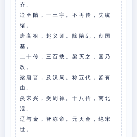
齐。
迨至隋，一土宇。不再传，失统
绪。
唐高祖，起义师。除隋乱，创国
基。
二十传，三百载。梁灭之，国乃
改。
梁唐晋，及汉周。称五代，皆有
由。
炎宋兴，受周禅。十八传，南北
混。
辽与金，皆称帝。元灭金，绝宋
世。