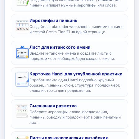
пиньинь и пишет нужные иероглифы или слова.
Иероглифы и пиньинь
Создайте stroke order worksheet с линиями пиньиня
и сеткой Сетка Tian Zi на одной странице.
Лист для китайского имени
Введите китайские имена и создайте листы с
порядком черт и обводкой для каждого имени.
Карточка Hanzi для углубленной практики
Отрабатывайте один Hanzi подробно: крупный
образец, пиньинь, ключ, структура, порядок черт,
слова и строки для предложения.
Смешанная разметка
Соберите иероглифы, слова, предложения,
пиньинь, обводку и порядок черт в один печатный
лист.
Листы для классических китайских