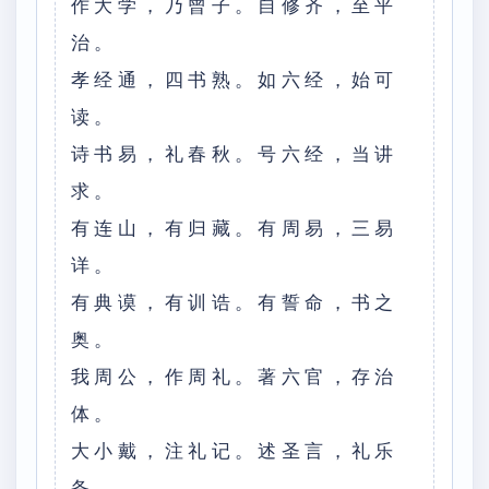
作大学，乃曾子。自修齐，至平
治。
孝经通，四书熟。如六经，始可
读。
诗书易，礼春秋。号六经，当讲
求。
有连山，有归藏。有周易，三易
详。
有典谟，有训诰。有誓命，书之
奥。
我周公，作周礼。著六官，存治
体。
大小戴，注礼记。述圣言，礼乐
备。