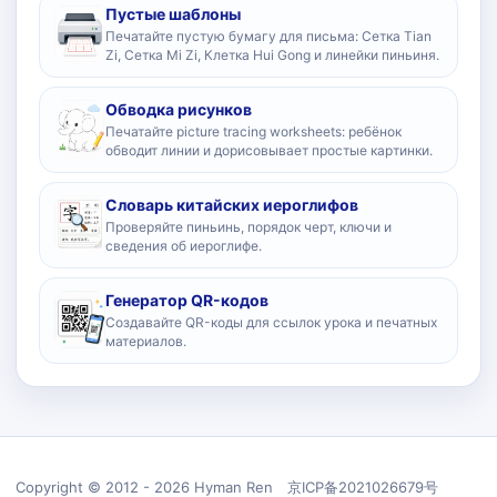
Пустые шаблоны
Печатайте пустую бумагу для письма: Сетка Tian
Zi, Сетка Mi Zi, Клетка Hui Gong и линейки пиньиня.
Обводка рисунков
Печатайте picture tracing worksheets: ребёнок
обводит линии и дорисовывает простые картинки.
Словарь китайских иероглифов
Проверяйте пиньинь, порядок черт, ключи и
сведения об иероглифе.
Генератор QR-кодов
Создавайте QR-коды для ссылок урока и печатных
материалов.
Copyright © 2012 - 2026 Hyman Ren 京ICP备2021026679号