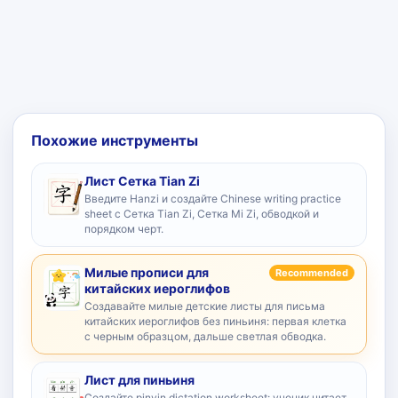
Похожие инструменты
Лист Сетка Tian Zi
Введите Hanzi и создайте Chinese writing practice
sheet с Сетка Tian Zi, Сетка Mi Zi, обводкой и
порядком черт.
Милые прописи для
Recommended
китайских иероглифов
Создавайте милые детские листы для письма
китайских иероглифов без пиньиня: первая клетка
с черным образцом, дальше светлая обводка.
Лист для пиньиня
Создайте pinyin dictation worksheet: ученик читает