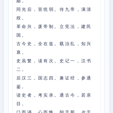
鄙。
同光后，宣统弱。传九帝，满清
殁。
革命兴，废帝制。立宪法，建民
国。
古今史，全在兹。载治乱，知兴
衰。
史虽繁，读有次。史记一，汉书
二。
后汉三，国志四。兼证经，参通
鉴。
读史者，考实录。通古今，若亲
目。
口而诵，心而惟。朝于斯，夕于