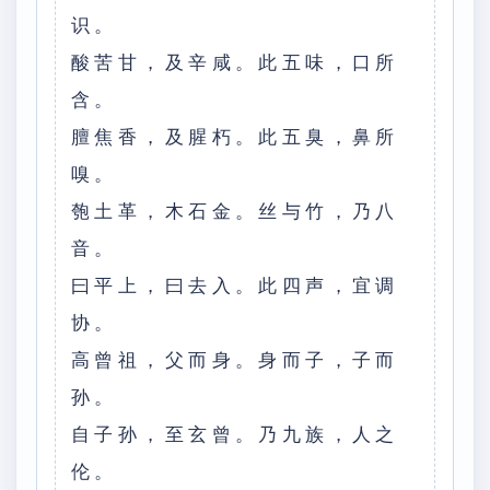
识。
酸苦甘，及辛咸。此五味，口所
含。
膻焦香，及腥朽。此五臭，鼻所
嗅。
匏土革，木石金。丝与竹，乃八
音。
曰平上，曰去入。此四声，宜调
协。
高曾祖，父而身。身而子，子而
孙。
自子孙，至玄曾。乃九族，人之
伦。