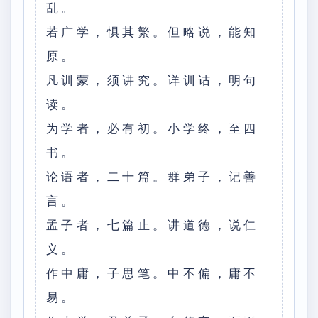
乱。
若广学，惧其繁。但略说，能知
原。
凡训蒙，须讲究。详训诂，明句
读。
为学者，必有初。小学终，至四
书。
论语者，二十篇。群弟子，记善
言。
孟子者，七篇止。讲道德，说仁
义。
作中庸，子思笔。中不偏，庸不
易。