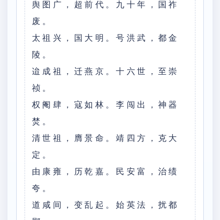
舆图广，超前代。九十年，国祚
废。
太祖兴，国大明。号洪武，都金
陵。
迨成祖，迁燕京。十六世，至崇
祯。
权阉肆，寇如林。李闯出，神器
焚。
清世祖，膺景命。靖四方，克大
定。
由康雍，历乾嘉。民安富，治绩
夸。
道咸间，变乱起。始英法，扰都