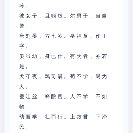
吟。
彼女子，且聪敏。尔男子，当自
警。
唐刘晏，方七岁。举神童，作正
字。
晏虽幼，身已仕。有为者，亦若
是。
犬守夜，鸡司晨。苟不学，曷为
人。
蚕吐丝，蜂酿蜜。人不学，不如
物。
幼而学，壮而行。上致君，下泽
民。