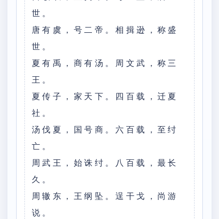
世。
唐有虞，号二帝。相揖逊，称盛
世。
夏有禹，商有汤。周文武，称三
王。
夏传子，家天下。四百载，迁夏
社。
汤伐夏，国号商。六百载，至纣
亡。
周武王，始诛纣。八百载，最长
久。
周辙东，王纲坠。逞干戈，尚游
说。