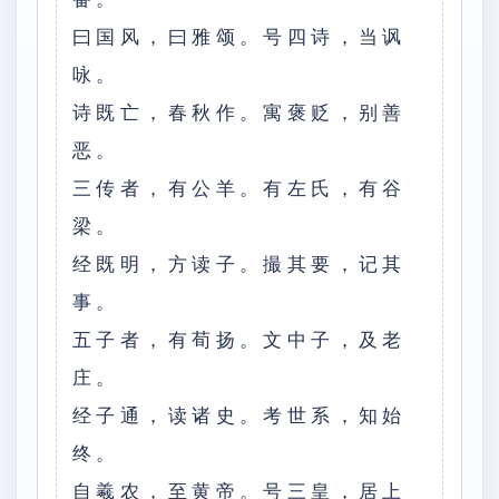
曰国风，曰雅颂。号四诗，当讽
咏。
诗既亡，春秋作。寓褒贬，别善
恶。
三传者，有公羊。有左氏，有谷
梁。
经既明，方读子。撮其要，记其
事。
五子者，有荀扬。文中子，及老
庄。
经子通，读诸史。考世系，知始
终。
自羲农，至黄帝。号三皇，居上