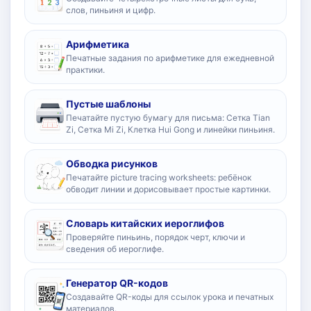
слов, пиньиня и цифр.
Арифметика
Печатные задания по арифметике для ежедневной
практики.
Пустые шаблоны
Печатайте пустую бумагу для письма: Сетка Tian
Zi, Сетка Mi Zi, Клетка Hui Gong и линейки пиньиня.
Обводка рисунков
Печатайте picture tracing worksheets: ребёнок
обводит линии и дорисовывает простые картинки.
Словарь китайских иероглифов
Проверяйте пиньинь, порядок черт, ключи и
сведения об иероглифе.
Генератор QR-кодов
Создавайте QR-коды для ссылок урока и печатных
материалов.