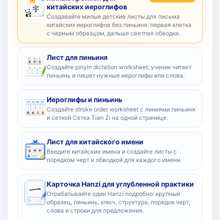
китайских иероглифов
Создавайте милые детские листы для письма
китайских иероглифов без пиньиня: первая клетка
с черным образцом, дальше светлая обводка.
Лист для пиньиня
Создайте pinyin dictation worksheet: ученик читает
пиньинь и пишет нужные иероглифы или слова.
Иероглифы и пиньинь
Создайте stroke order worksheet с линиями пиньиня
и сеткой Сетка Tian Zi на одной странице.
Лист для китайского имени
Введите китайские имена и создайте листы с
порядком черт и обводкой для каждого имени.
Карточка Hanzi для углубленной практики
Отрабатывайте один Hanzi подробно: крупный
образец, пиньинь, ключ, структура, порядок черт,
слова и строки для предложения.