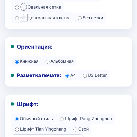
Овальная сетка
Центральная клетка
Без сетки
Ориентация:
Книжная
Альбомная
Разметка печати:
A4
US Letter
Шрифт:
Обычный стиль
Шрифт Pang Zhonghua
Шрифт Tian Yingzhang
Свой