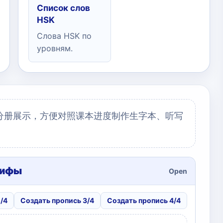
Список слов
HSK
Слова HSK по
уровням.
分册展示，方便对照课本进度制作生字本、听写
лифы
Open
/4
Создать пропись 3/4
Создать пропись 4/4