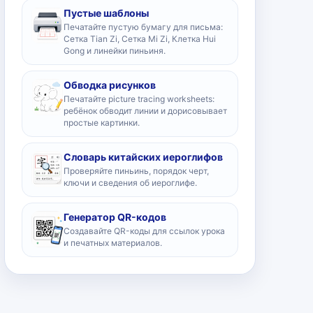
Пустые шаблоны
Печатайте пустую бумагу для письма:
Сетка Tian Zi, Сетка Mi Zi, Клетка Hui
Gong и линейки пиньиня.
Обводка рисунков
Печатайте picture tracing worksheets:
ребёнок обводит линии и дорисовывает
простые картинки.
Словарь китайских иероглифов
Проверяйте пиньинь, порядок черт,
ключи и сведения об иероглифе.
Генератор QR-кодов
Создавайте QR-коды для ссылок урока
и печатных материалов.