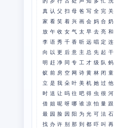
的岁⾏古处声知多忙洗
真认⽗扫母爸写全完关
家看笑着兴画会妈合奶
放午收⼥⽓太早去亮和
李语秀千⾹听远唱定连
向以更后意主总先起⼲
明赶净同专⼯才级队蚂
蚁前房空⽹诗黄林闭童
⽴是我朵叶美机她过他
时送让吗往吧得⾍很河
借姐呢呀哪谁凉怕量跟
最园脸因阳为光可法⽯
找办许别那到都吓叫再