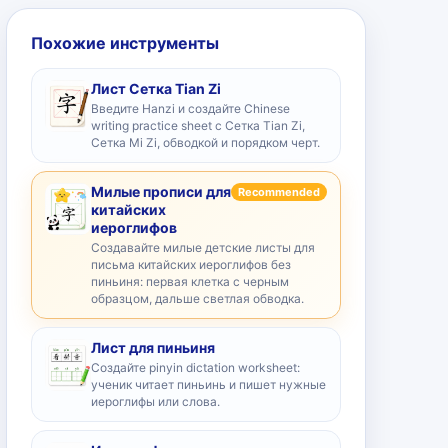
Похожие инструменты
Лист Сетка Tian Zi
Введите Hanzi и создайте Chinese
writing practice sheet с Сетка Tian Zi,
Сетка Mi Zi, обводкой и порядком черт.
Милые прописи для
Recommended
китайских
иероглифов
Создавайте милые детские листы для
письма китайских иероглифов без
пиньиня: первая клетка с черным
образцом, дальше светлая обводка.
Лист для пиньиня
Создайте pinyin dictation worksheet:
ученик читает пиньинь и пишет нужные
иероглифы или слова.