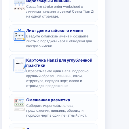
Иероглифы и пиньинь
Создайте stroke order worksheet с
линиями пиньиня и сеткой Сетка Tian Zi
на одной странице.
Лист для китайского имени
Введите китайские имена и создайте
листы с порядком черт и обводкой для
каждого имени.
Карточка Hanzi для углубленной
практики
Отрабатывайте один Hanzi подробно:
крупный образец, пиньинь, ключ,
структура, порядок черт, слова и
строки для предложения.
Смешанная разметка
Соберите иероглифы, слова,
предложения, пиньинь, обводку и
порядок черт в один печатный лист.