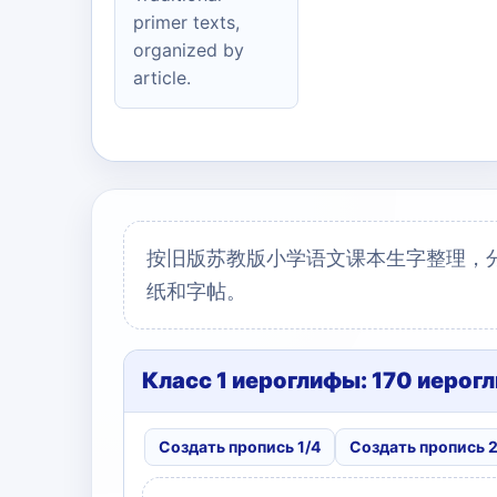
primer texts,
organized by
article.
按旧版苏教版小学语文课本生字整理，
纸和字帖。
Класс 1 иероглифы: 170 иерог
Создать пропись 1/4
Создать пропись 2