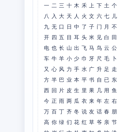
⼀⼆三⼗⽊⽲上下⼟个
⼋⼊⼤天⼈⽕⽂六七⼉
九⽆⼝⽇中了⼦门⽉不
开四五⽬⽿头⽶见⽩⽥
电也长⼭出飞马鸟云公
车⽜⽺⼩少⼱⽛尺⽑⼘
⼜⼼风⼒⼿⽔⼴升⾜⾛
⽅半巴业本平书⾃已东
西回⽚⽪⽣⾥果⼏⽤鱼
今正⾬两⽠⾐来年左右
万百丁齐冬说友话春朋
⾼你绿们花红草爷亲节