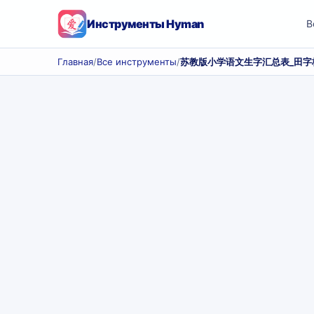
Инструменты Hyman
В
Главная
/
Все инструменты
/
苏教版小学语文生字汇总表_田字