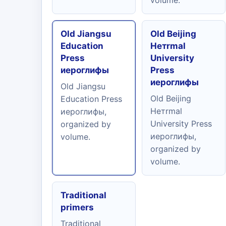
volume.
Old Jiangsu
Old Beijing
Education
Нетrmal
Press
University
иероглифы
Press
иероглифы
Old Jiangsu
Old Beijing
Education Press
Нетrmal
иероглифы,
University Press
organized by
иероглифы,
volume.
organized by
volume.
Traditional
primers
Traditional