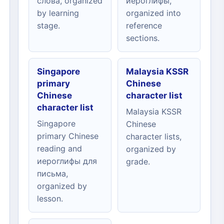
слова, organized
иероглифы,
by learning
organized into
stage.
reference
sections.
Singapore
Malaysia KSSR
primary
Chinese
Chinese
character list
character list
Malaysia KSSR
Singapore
Chinese
primary Chinese
character lists,
reading and
organized by
иероглифы для
grade.
письма,
organized by
lesson.