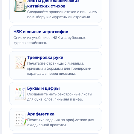
Листы для классических
китайских стихов
Создавайте прописи стихов с пиньинем
по выбору и аккуратными строками.
HSK и списки иероглифов
Списки из учебников, HSK и зарубежных
курсов китайского.
Тренировка руки
Печатайте страницы с линиями,
кривыми и формами для тренировки
карандаша перед письмом.
Буквы и цифры
Создавайте четырёхстрочные листы
для букв, слов, пиньиня и цифр.
Арифметика
Печатные задания по арифметике для
ежедневной практики.