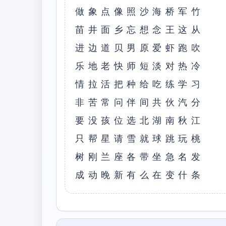
做象点像照沙海桥军⽵
苗井⾯乡忘想念王这从
进边道贝男原爱虾跑吹
乐地⽼快师短淡对热冷
情拉活把种给吃练学习
⾮苦常问伴间共伙汽分
要没孩位选北湖南秋江
只帮星请雪就球跳玩桃
树刚兰座各带坐急名发
成动晚新有么在变什条