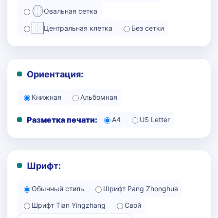
Овальная сетка
Центральная клетка
Без сетки
Ориентация:
Книжная
Альбомная
Разметка печати:
A4
US Letter
Шрифт:
Обычный стиль
Шрифт Pang Zhonghua
Шрифт Tian Yingzhang
Свой