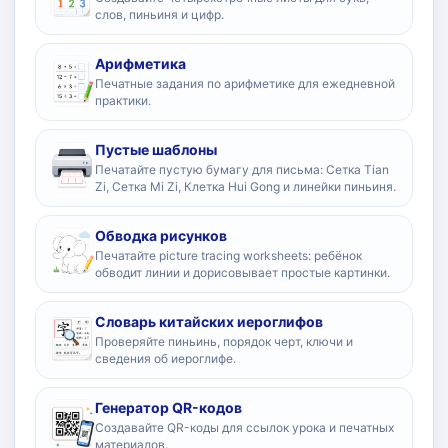
слов, пиньиня и цифр.
Арифметика
Печатные задания по арифметике для ежедневной
практики.
Пустые шаблоны
Печатайте пустую бумагу для письма: Сетка Tian
Zi, Сетка Mi Zi, Клетка Hui Gong и линейки пиньиня.
Обводка рисунков
Печатайте picture tracing worksheets: ребёнок
обводит линии и дорисовывает простые картинки.
Словарь китайских иероглифов
Проверяйте пиньинь, порядок черт, ключи и
сведения об иероглифе.
Генератор QR-кодов
Создавайте QR-коды для ссылок урока и печатных
материалов.