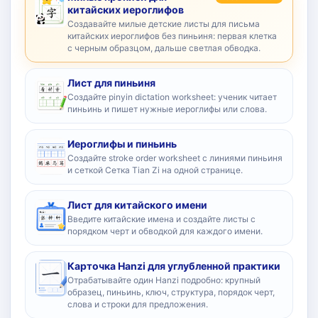
китайских иероглифов
Создавайте милые детские листы для письма
китайских иероглифов без пиньиня: первая клетка
с черным образцом, дальше светлая обводка.
Лист для пиньиня
Создайте pinyin dictation worksheet: ученик читает
пиньинь и пишет нужные иероглифы или слова.
Иероглифы и пиньинь
Создайте stroke order worksheet с линиями пиньиня
и сеткой Сетка Tian Zi на одной странице.
Лист для китайского имени
Введите китайские имена и создайте листы с
порядком черт и обводкой для каждого имени.
Карточка Hanzi для углубленной практики
Отрабатывайте один Hanzi подробно: крупный
образец, пиньинь, ключ, структура, порядок черт,
слова и строки для предложения.