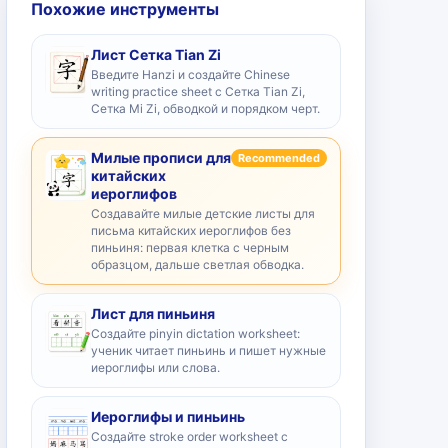
Похожие инструменты
Лист Сетка Tian Zi
Введите Hanzi и создайте Chinese
writing practice sheet с Сетка Tian Zi,
Сетка Mi Zi, обводкой и порядком черт.
Милые прописи для
Recommended
китайских
иероглифов
Создавайте милые детские листы для
письма китайских иероглифов без
пиньиня: первая клетка с черным
образцом, дальше светлая обводка.
Лист для пиньиня
Создайте pinyin dictation worksheet:
ученик читает пиньинь и пишет нужные
иероглифы или слова.
Иероглифы и пиньинь
Создайте stroke order worksheet с