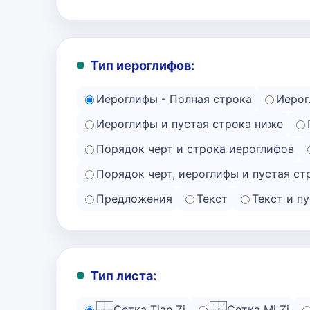
Тип иероглифов:
Иероглифы - Полная строка
Иерог
Иероглифы и пустая строка ниже
Порядок черт и строка иероглифов
Порядок черт, иероглифы и пустая ст
Предложения
Текст
Текст и п
Тип листа:
Сетка Tian Zi
Сетка Mi Zi