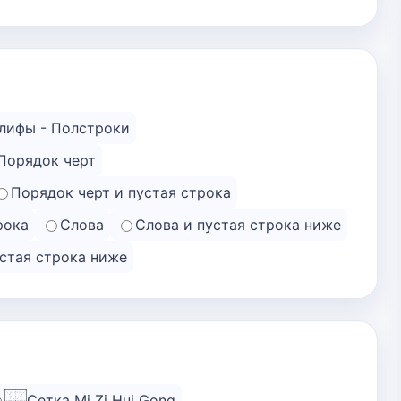
лифы - Полстроки
Порядок черт
Порядок черт и пустая строка
рока
Слова
Слова и пустая строка ниже
устая строка ниже
Сетка Mi Zi Hui Gong