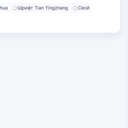
hua
Шрифт Tian Yingzhang
Свой