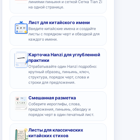
линиями пиньиня и сеткой Сетка Tian Zi
на одной странице.
Лист для китайского имени
Введите китайские имена и создайте
листы с порядком черт и обводкой для
каждого имени.
Карточка Hanzi для углубленной
практики
Отрабатывайте один Hanzi подробно:
крупный образец, пиньинь, ключ,
структура, порядок черт, слова и
строки для предложения.
Смешанная разметка
Соберите иероглифы, слова,
предложения, пиньинь, обводку и
порядок черт в один печатный лист.
Листы для классических
китайских стихов