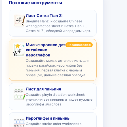
Похожие инструменты
Лист Сетка Tian Zi
Введите Hanzi и создайте Chinese
writing practice sheet с Сетка Tian Zi,
Сетка Mi Zi, обводкой и порядком черт.
Милые прописи для
Recommended
китайских
иероглифов
Создавайте милые детские листы для
письма китайских иероглифов без
пиньиня: первая клетка с черным
образцом, дальше светлая обводка.
Лист для пиньиня
Создайте pinyin dictation worksheet:
ученик читает пиньинь и пишет нужные
иероглифы или слова.
Иероглифы и пиньинь
Создайте stroke order worksheet с