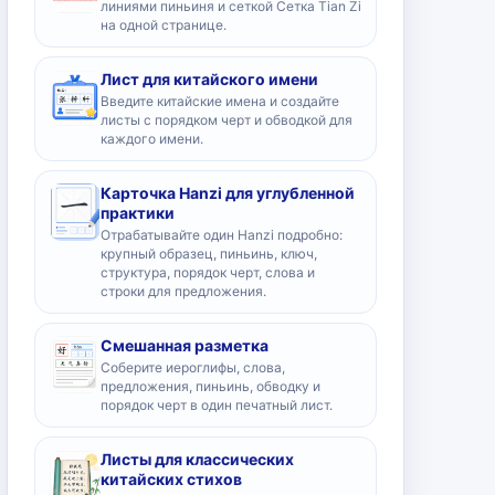
линиями пиньиня и сеткой Сетка Tian Zi
на одной странице.
Лист для китайского имени
Введите китайские имена и создайте
листы с порядком черт и обводкой для
каждого имени.
Карточка Hanzi для углубленной
практики
Отрабатывайте один Hanzi подробно:
крупный образец, пиньинь, ключ,
структура, порядок черт, слова и
строки для предложения.
Смешанная разметка
Соберите иероглифы, слова,
предложения, пиньинь, обводку и
порядок черт в один печатный лист.
Листы для классических
китайских стихов