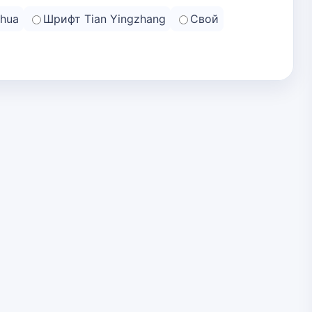
hua
Шрифт Tian Yingzhang
Свой