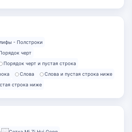
лифы - Полстроки
Порядок черт
Порядок черт и пустая строка
рока
Слова
Слова и пустая строка ниже
устая строка ниже
Сетка Mi Zi Hui Gong