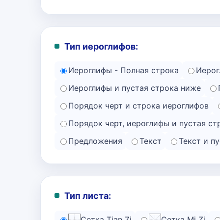
Тип иероглифов:
Иероглифы - Полная строка
Иерог
Иероглифы и пустая строка ниже
Порядок черт и строка иероглифов
Порядок черт, иероглифы и пустая ст
Предложения
Текст
Текст и п
Тип листа:
Сетка Tian Zi
Сетка Mi Zi