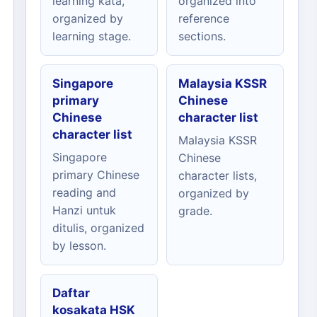
learning kata,
organized into
organized by
reference
learning stage.
sections.
Singapore
Malaysia KSSR
primary
Chinese
Chinese
character list
character list
Malaysia KSSR
Singapore
Chinese
primary Chinese
character lists,
reading and
organized by
Hanzi untuk
grade.
ditulis, organized
by lesson.
Daftar
kosakata HSK