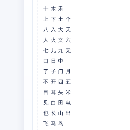
十木禾
上下土个
八入大天
人火文六
七儿九无
口日中
了子门月
不开四五
目耳头米
见白田电
也长山出
飞马鸟