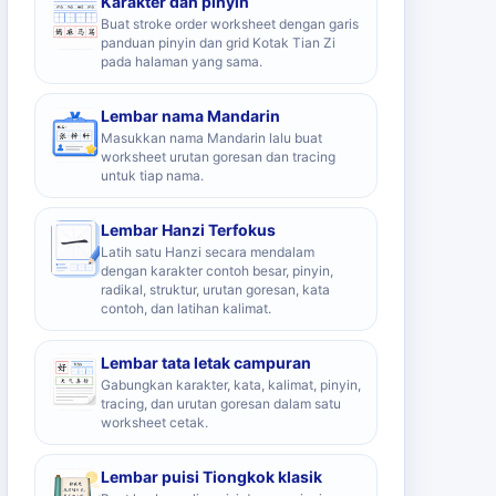
Karakter dan pinyin
Buat stroke order worksheet dengan garis
panduan pinyin dan grid Kotak Tian Zi
pada halaman yang sama.
Lembar nama Mandarin
Masukkan nama Mandarin lalu buat
worksheet urutan goresan dan tracing
untuk tiap nama.
Lembar Hanzi Terfokus
Latih satu Hanzi secara mendalam
dengan karakter contoh besar, pinyin,
radikal, struktur, urutan goresan, kata
contoh, dan latihan kalimat.
Lembar tata letak campuran
Gabungkan karakter, kata, kalimat, pinyin,
tracing, dan urutan goresan dalam satu
worksheet cetak.
Lembar puisi Tiongkok klasik