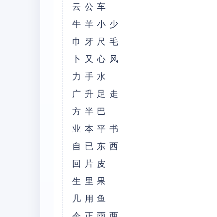
云公车
牛羊小少
巾牙尺毛
卜又心风
力手水
广升足走
方半巴
业本平书
自已东西
回片皮
生里果
几用鱼
今正雨两