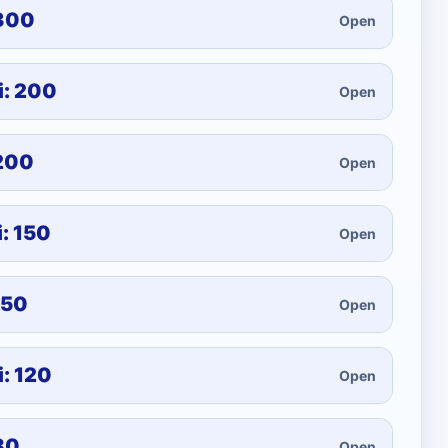
 300
Open
i: 200
Open
 200
Open
: 150
Open
150
Open
: 120
Open
80
Open