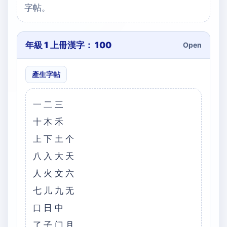
字帖。
年級 1 上冊漢字： 100
Open
產生字帖
一二三
十木禾
上下土个
八入大天
人火文六
七儿九无
口日中
了子门月