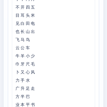
不开四五
目耳头米
见白田电
也长山出
飞马鸟
云公车
牛羊小少
巾牙尺毛
卜又心风
力手水
广升足走
方半巴
业本平书