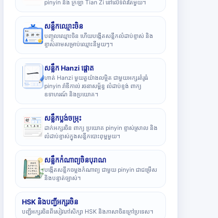
pinyin និង ក្រឡា Tian Zi នៅលើទំព័រតែមួយ។
សន្លឹកឈ្មោះចិន
បញ្ចូលឈ្មោះចិន ហើយបង្កើតសន្លឹកលំដាប់ខ្ទាស់ និង
ខ្ទាស់តាមសម្រាប់ឈ្មោះនីមួយៗ។
សន្លឹក Hanzi ផ្តោត
ហាត់ Hanzi មួយតួយ៉ាងលម្អិត ជាមួយអក្សរគំរូធំ
pinyin រ៉ាឌីកាល់ រចនាសម្ព័ន្ធ លំដាប់ខ្ទង់ ពាក្យ
ឧទាហរណ៍ និងប្រយោគ។
សន្លឹកប្លង់ចម្រុះ
ដាក់អក្សរចិន ពាក្យ ប្រយោគ pinyin ខ្ទាស់ស្រាល និង
លំដាប់ខ្ទាស់ក្នុងសន្លឹកបោះពុម្ពមួយ។
សន្លឹកកំណាព្យចិនបុរាណ
បង្កើតសន្លឹកចម្លងកំណាព្យ ជាមួយ pinyin ជាជម្រើស
និងបន្ទាត់ច្បាស់។
HSK និងបញ្ជីអក្សរចិន
បញ្ជីអក្សរចិនពីសៀវភៅសិក្សា HSK និងភាសាចិនក្រៅប្រទេស។