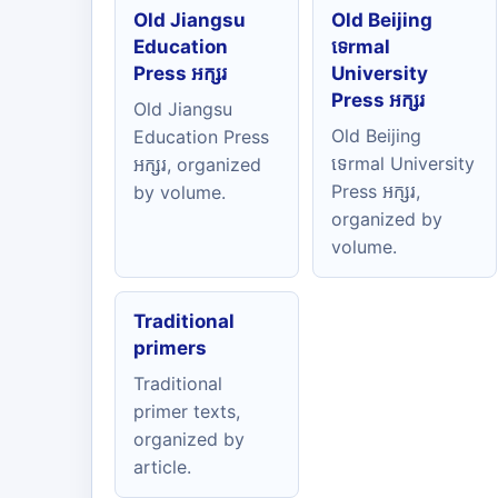
Old Jiangsu
Old Beijing
Education
ទេrmal
Press អក្សរ
University
Press អក្សរ
Old Jiangsu
Old Beijing
Education Press
ទេrmal University
អក្សរ, organized
Press អក្សរ,
by volume.
organized by
volume.
Traditional
primers
Traditional
primer texts,
organized by
article.