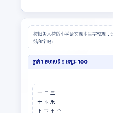
按旧版人教版小学语文课本生字整理，
纸和字帖。
ថ្នាក់ 1 ឆមាសទី ១ អក្សរ: 100
一二三
十木禾
上下土个