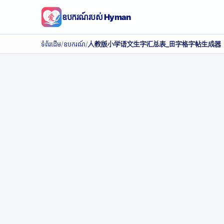
ឧបករណ៍របស់ Hyman
ទំព័រដើម
/
ឧបករណ៍
/
人教版小学语文生字汇总表_田字格字帖生成器