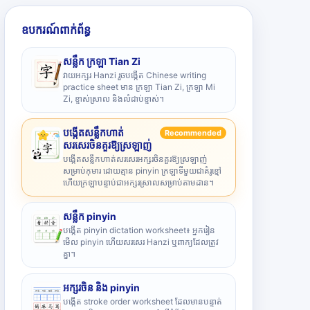
ឧបករណ៍ពាក់ព័ន្ធ
សន្លឹក ក្រឡា Tian Zi
វាយអក្សរ Hanzi រួចបង្កើត Chinese writing
practice sheet មាន ក្រឡា Tian Zi, ក្រឡា Mi
Zi, ខ្ទាស់ស្រាល និងលំដាប់ខ្ទាស់។
បង្កើតសន្លឹកហាត់
Recommended
សរសេរចិនគួរឱ្យស្រឡាញ់
បង្កើតសន្លឹកហាត់សរសេរអក្សរចិនគួរឱ្យស្រឡាញ់
សម្រាប់កុមារ ដោយគ្មាន pinyin ក្រឡាទីមួយជាគំរូខ្មៅ
ហើយក្រឡាបន្ទាប់ជាអក្សរស្រាលសម្រាប់តាមដាន។
សន្លឹក pinyin
បង្កើត pinyin dictation worksheet៖ អ្នករៀន
មើល pinyin ហើយសរសេរ Hanzi ឬពាក្យដែលត្រូវ
គ្នា។
អក្សរចិន និង pinyin
បង្កើត stroke order worksheet ដែលមានបន្ទាត់