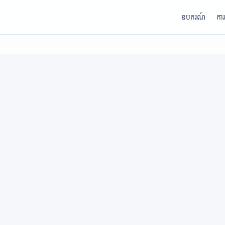
ឧបករណ៍
កា