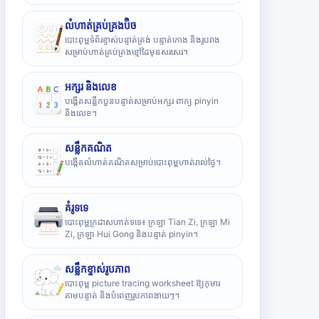
លំហាត់គ្រប់គ្រងប៊ិច
បោះពុម្ពទំព័រខ្ទាស់បន្ទាត់ត្រង់ បន្ទាត់កោង និងរូបរាង
សម្រាប់ហាត់គ្រប់គ្រងខ្មៅដៃមុនសរសេរ។
អក្សរ និងលេខ
បង្កើតសន្លឹកបួនបន្ទាត់សម្រាប់អក្សរ ពាក្យ pinyin
និងលេខ។
សន្លឹកគណិត
បង្កើតលំហាត់គណិតសម្រាប់បោះពុម្ពហាត់រាល់ថ្ងៃ។
គំរូទទេ
បោះពុម្ពក្រដាសហាត់ទទេ៖ ក្រឡា Tian Zi, ក្រឡា Mi
Zi, ក្រឡា Hui Gong និងបន្ទាត់ pinyin។
សន្លឹកខ្ទាស់រូបភាព
បោះពុម្ព picture tracing worksheet ឱ្យកុមារ
តាមបន្ទាត់ និងបំពេញរូបភាពងាយៗ។