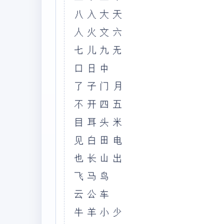
八入大天
人火文六
七儿九无
口日中
了子门月
不开四五
目耳头米
见白田电
也长山出
飞马鸟
云公车
牛羊小少