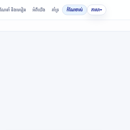
រណែនាំ និងមេរៀន
អំពីយើង
គាំទ្រ
កំណែចាស់
ភាសា