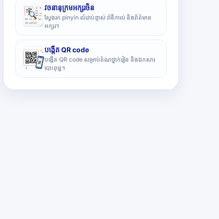
វចនានុក្រមអក្សរចិន
ស្វែងរក pinyin លំដាប់ខ្ទាស់ រ៉ាឌីកាល់ និងព័ត៌មាន
អក្សរ។
បង្កើត QR code
បង្កើត QR code សម្រាប់តំណថ្នាក់រៀន និងឯកសារ
បោះពុម្ព។