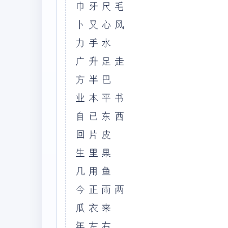
巾牙尺毛
卜又心风
力手水
广升足走
方半巴
业本平书
自已东西
回片皮
生里果
几用鱼
今正雨两
瓜衣来
年左右