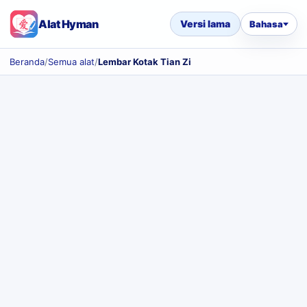
Alat Hyman
Versi lama
Bahasa
Beranda
/
Semua alat
/
Lembar Kotak Tian Zi