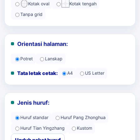
Kotak oval
Kotak tengah
Tanpa grid
Orientasi halaman:
Potret
Lanskap
Tata letak cetak:
A4
US Letter
Jenis huruf:
Huruf standar
Huruf Pang Zhonghua
Huruf Tian Yingzhang
Kustom