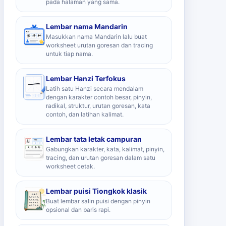
pada halaman yang sama.
Lembar nama Mandarin
Masukkan nama Mandarin lalu buat
worksheet urutan goresan dan tracing
untuk tiap nama.
Lembar Hanzi Terfokus
Latih satu Hanzi secara mendalam
dengan karakter contoh besar, pinyin,
radikal, struktur, urutan goresan, kata
contoh, dan latihan kalimat.
Lembar tata letak campuran
Gabungkan karakter, kata, kalimat, pinyin,
tracing, dan urutan goresan dalam satu
worksheet cetak.
Lembar puisi Tiongkok klasik
Buat lembar salin puisi dengan pinyin
opsional dan baris rapi.