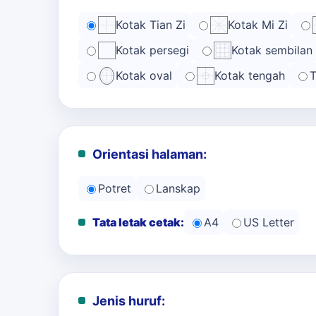
Kotak Tian Zi
Kotak Mi Zi
Kotak persegi
Kotak sembilan
Kotak oval
Kotak tengah
T
Orientasi halaman:
Potret
Lanskap
Tata letak cetak:
A4
US Letter
Jenis huruf: