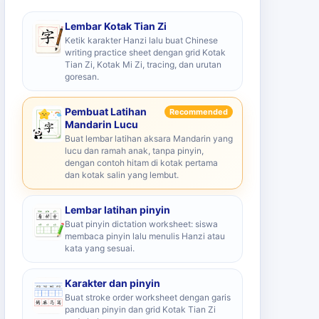
Lembar Kotak Tian Zi
Ketik karakter Hanzi lalu buat Chinese
writing practice sheet dengan grid Kotak
Tian Zi, Kotak Mi Zi, tracing, dan urutan
goresan.
Pembuat Latihan
Recommended
Mandarin Lucu
Buat lembar latihan aksara Mandarin yang
lucu dan ramah anak, tanpa pinyin,
dengan contoh hitam di kotak pertama
dan kotak salin yang lembut.
Lembar latihan pinyin
Buat pinyin dictation worksheet: siswa
membaca pinyin lalu menulis Hanzi atau
kata yang sesuai.
Karakter dan pinyin
Buat stroke order worksheet dengan garis
panduan pinyin dan grid Kotak Tian Zi