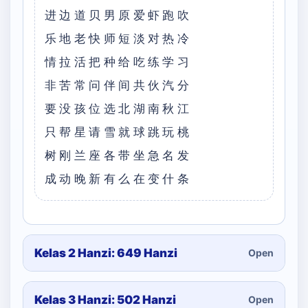
进边道贝男原爱虾跑吹
乐地⽼快师短淡对热冷
情拉活把种给吃练学习
⾮苦常问伴间共伙汽分
要没孩位选北湖南秋江
只帮星请雪就球跳玩桃
树刚兰座各带坐急名发
成动晚新有么在变什条
Kelas 2 Hanzi: 649 Hanzi
Open
Kelas 3 Hanzi: 502 Hanzi
Open