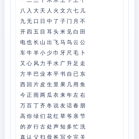
⼀⼆三⼗⽊⽲上下⼟个
⼋⼊⼤天⼈⽕⽂六七⼉
九⽆⼝⽇中了⼦门⽉不
开四五⽬⽿头⽶见⽩⽥
电也长⼭出飞马鸟云公
车⽜⽺⼩少⼱⽛尺⽑⼘
⼜⼼风⼒⼿⽔⼴升⾜⾛
⽅半巴业本平书⾃已东
西回⽚⽪⽣⾥果⼏⽤鱼
今正⾬两⽠⾐来年左右
万百丁齐冬说友话春朋
⾼你绿们花红草爷亲节
的岁⾏古处声知多忙洗
真认⽗扫母爸写全完关