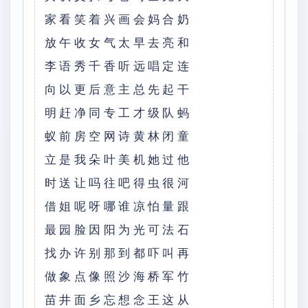
家看笑着兴画会妈合奶
放午收⼥⽓太早去亮和
李语秀千⾹听远唱定连
向以更后意主总先起⼲
明赶净同专⼯才级队蚂
蚁前房空⽹诗黄林闭童
⽴是我朵叶美机她过他
时送让吗往吧得⾍很河
借姐呢呀哪谁凉怕量跟
最园脸因阳为光可法⽯
找办许别那到都吓叫再
做象点像照沙海桥军⽵
苗井⾯乡忘想念王这从