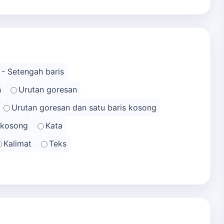
 - Setengah baris
h
Urutan goresan
Urutan goresan dan satu baris kosong
s kosong
Kata
Kalimat
Teks