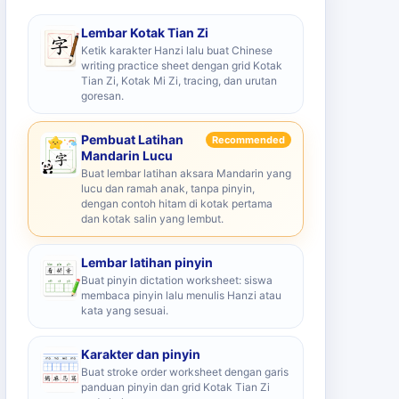
Lembar Kotak Tian Zi
Ketik karakter Hanzi lalu buat Chinese
writing practice sheet dengan grid Kotak
Tian Zi, Kotak Mi Zi, tracing, dan urutan
goresan.
Pembuat Latihan
Recommended
Mandarin Lucu
Buat lembar latihan aksara Mandarin yang
lucu dan ramah anak, tanpa pinyin,
dengan contoh hitam di kotak pertama
dan kotak salin yang lembut.
Lembar latihan pinyin
Buat pinyin dictation worksheet: siswa
membaca pinyin lalu menulis Hanzi atau
kata yang sesuai.
Karakter dan pinyin
Buat stroke order worksheet dengan garis
panduan pinyin dan grid Kotak Tian Zi