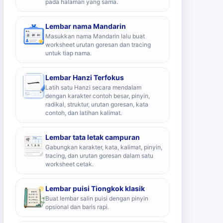
pada halaman yang sama.
Lembar nama Mandarin
Masukkan nama Mandarin lalu buat
worksheet urutan goresan dan tracing
untuk tiap nama.
Lembar Hanzi Terfokus
Latih satu Hanzi secara mendalam
dengan karakter contoh besar, pinyin,
radikal, struktur, urutan goresan, kata
contoh, dan latihan kalimat.
Lembar tata letak campuran
Gabungkan karakter, kata, kalimat, pinyin,
tracing, dan urutan goresan dalam satu
worksheet cetak.
Lembar puisi Tiongkok klasik
Buat lembar salin puisi dengan pinyin
opsional dan baris rapi.