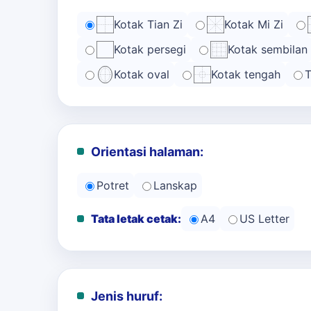
Kotak Tian Zi
Kotak Mi Zi
Kotak persegi
Kotak sembilan
Kotak oval
Kotak tengah
T
Orientasi halaman:
Potret
Lanskap
Tata letak cetak:
A4
US Letter
Jenis huruf: