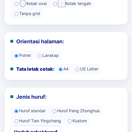
Kotak oval
Kotak tengah
Tanpa grid
Orientasi halaman:
Potret
Lanskap
Tata letak cetak:
A4
US Letter
Jenis huruf:
Huruf standar
Huruf Pang Zhonghua
Huruf Tian Yingzhang
Kustom