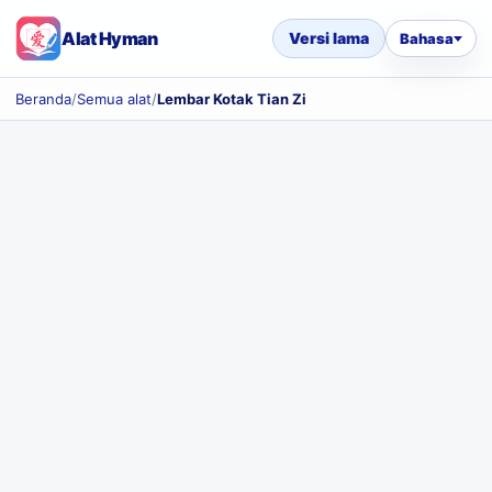
Alat Hyman
Versi lama
Bahasa
Beranda
/
Semua alat
/
Lembar Kotak Tian Zi