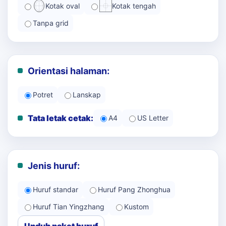
Kotak oval
Kotak tengah
Tanpa grid
Orientasi halaman:
Potret
Lanskap
Tata letak cetak:
A4
US Letter
Jenis huruf:
Huruf standar
Huruf Pang Zhonghua
Huruf Tian Yingzhang
Kustom