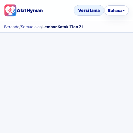
Alat Hyman
Versi lama
Bahasa
Beranda
/
Semua alat
/
Lembar Kotak Tian Zi