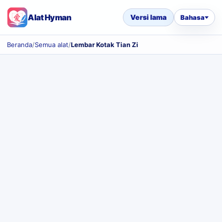
Alat Hyman
Versi lama
Bahasa
Beranda
/
Semua alat
/
Lembar Kotak Tian Zi