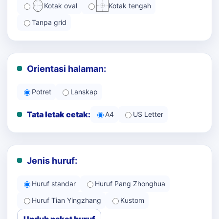
Kotak oval
Kotak tengah
Tanpa grid
Orientasi halaman:
Potret
Lanskap
Tata letak cetak:
A4
US Letter
Jenis huruf:
Huruf standar
Huruf Pang Zhonghua
Huruf Tian Yingzhang
Kustom