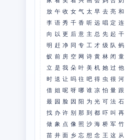
家看笑着兴画会妈合奶
放午收⼥⽓太早去亮和
李语秀千⾹听远唱定连
向以更后意主总先起⼲
明赶净同专⼯才级队蚂
蚁前房空⽹诗黄林闭童
⽴是我朵叶美机她过他
时送让吗往吧得⾍很河
借姐呢呀哪谁凉怕量跟
最园脸因阳为光可法⽯
找办许别那到都吓叫再
做象点像照沙海桥军⽵
苗井⾯乡忘想念王这从