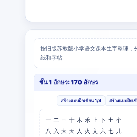
按旧版苏教版小学语文课本生字整理，
纸和字帖。
ชั้น 1 อักษร: 170 อักษร
สร้างแบบฝึกเขียน 1/4
สร้างแบบฝึกเข
⼀⼆三⼗⽊⽲上下⼟个
⼋⼊⼤天⼈⽕⽂六七⼉