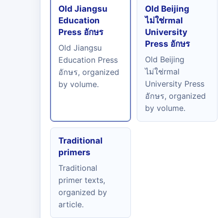
Old Jiangsu
Old Beijing
Education
ไม่ใช่rmal
Press อักษร
University
Press อักษร
Old Jiangsu
Old Beijing
Education Press
ไม่ใช่rmal
อักษร, organized
University Press
by volume.
อักษร, organized
by volume.
Traditional
primers
Traditional
primer texts,
organized by
article.