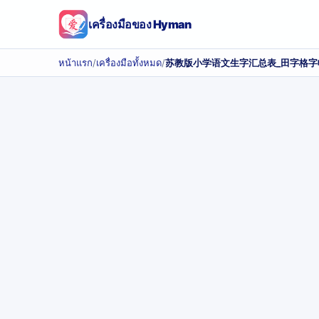
เครื่องมือของ Hyman
หน้าแรก
/
เครื่องมือทั้งหมด
/
苏教版小学语文生字汇总表_田字格字