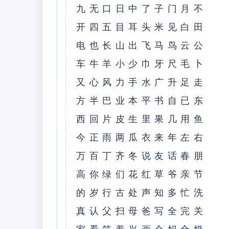
九⽆⼝⽇中了⼦门⽉不
开四五⽬⽿头⽶见⽩⽥
电也长⼭出飞马鸟云公
车⽜⽺⼩少⼱⽛尺⽑⼘
⼜⼼风⼒⼿⽔⼴升⾜⾛
⽅半巴业本平书⾃已东
西回⽚⽪⽣⾥果⼏⽤鱼
今正⾬两⽠⾐来年左右
万百丁齐冬说友话春朋
⾼你绿们花红草爷亲节
的岁⾏古处声知多忙洗
真认⽗扫母爸写全完关