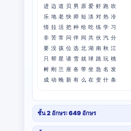
进边道贝男原爱虾跑吹
乐地⽼快师短淡对热冷
情拉活把种给吃练学习
⾮苦常问伴间共伙汽分
要没孩位选北湖南秋江
只帮星请雪就球跳玩桃
树刚兰座各带坐急名发
成动晚新有么在变什条
ชั้น 2 อักษร: 649 อักษร