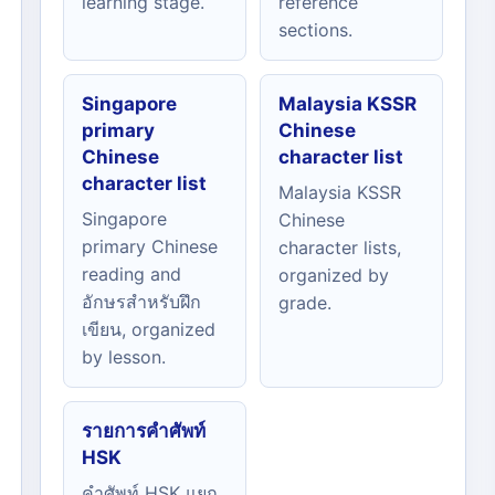
learning stage.
reference
sections.
Singapore
Malaysia KSSR
primary
Chinese
Chinese
character list
character list
Malaysia KSSR
Singapore
Chinese
primary Chinese
character lists,
reading and
organized by
อักษรสำหรับฝึก
grade.
เขียน, organized
by lesson.
รายการคำศัพท์
HSK
คำศัพท์ HSK แยก