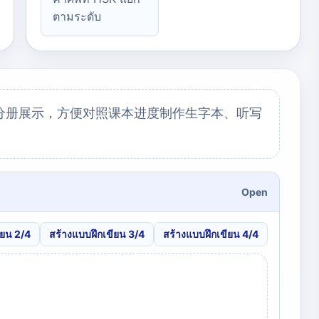
ตามระดับ
分册展示，方便对照课本进度制作生字本、听写
Open
ียน 2/4
สร้างแบบฝึกเขียน 3/4
สร้างแบบฝึกเขียน 4/4