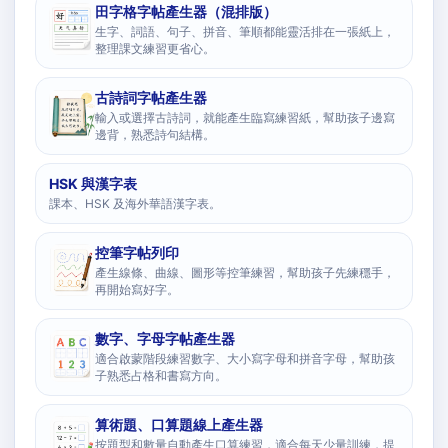
田字格字帖產生器（混排版）
生字、詞語、句子、拼音、筆順都能靈活排在一張紙上，
整理課文練習更省心。
古詩詞字帖產生器
輸入或選擇古詩詞，就能產生臨寫練習紙，幫助孩子邊寫
邊背，熟悉詩句結構。
HSK 與漢字表
課本、HSK 及海外華語漢字表。
控筆字帖列印
產生線條、曲線、圖形等控筆練習，幫助孩子先練穩手，
再開始寫好字。
數字、字母字帖產生器
適合啟蒙階段練習數字、大小寫字母和拼音字母，幫助孩
子熟悉占格和書寫方向。
算術題、口算題線上產生器
按題型和數量自動產生口算練習，適合每天少量訓練，提