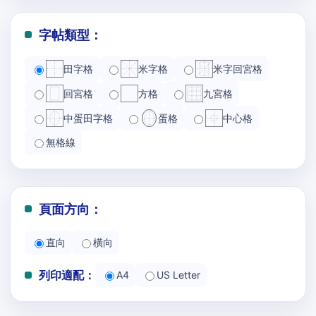
字帖類型：
田字格
米字格
米字回宮格
回宮格
方格
九宮格
中蛋田字格
蛋格
中心格
無格線
頁面方向：
直向
橫向
列印適配：
A4
US Letter