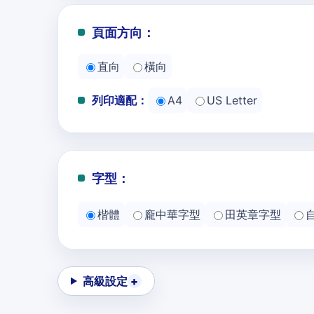
頁面方向：
直向
橫向
列印適配：
A4
US Letter
字型：
楷體
龐中華字型
田英章字型
高級設定