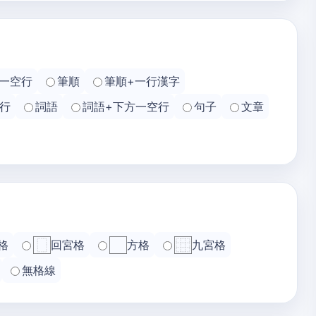
一空行
筆順
筆順+一行漢字
行
詞語
詞語+下方一空行
句子
文章
格
回宮格
方格
九宮格
無格線