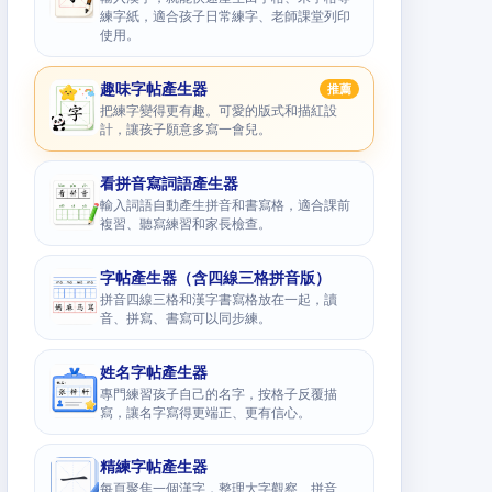
練字紙，適合孩子日常練字、老師課堂列印
使用。
趣味字帖產生器
推薦
把練字變得更有趣。可愛的版式和描紅設
計，讓孩子願意多寫一會兒。
看拼音寫詞語產生器
輸入詞語自動產生拼音和書寫格，適合課前
複習、聽寫練習和家長檢查。
字帖產生器（含四線三格拼音版）
拼音四線三格和漢字書寫格放在一起，讀
音、拼寫、書寫可以同步練。
姓名字帖產生器
專門練習孩子自己的名字，按格子反覆描
寫，讓名字寫得更端正、更有信心。
精練字帖產生器
每頁聚焦一個漢字，整理大字觀察、拼音、