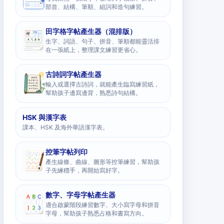
部首、結構、筆順、組詞和造句練習。
田字格字帖產生器（混排版）
生字、詞語、句子、拼音、筆順都能靈活排
在一張紙上，整理課文練習更省心。
古詩詞字帖產生器
輸入或選擇古詩詞，就能產生臨寫練習紙，
幫助孩子邊寫邊背，熟悉詩句結構。
HSK 與漢字表
課本、HSK 及海外華語漢字表。
控筆字帖列印
產生線條、曲線、圖形等控筆練習，幫助孩
子先練穩手，再開始寫好字。
數字、字母字帖產生器
適合啟蒙階段練習數字、大小寫字母和拼音
字母，幫助孩子熟悉占格和書寫方向。