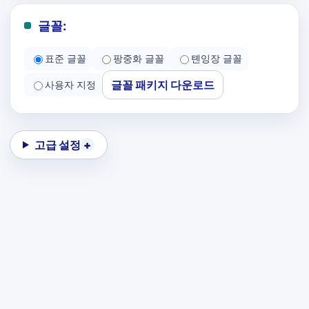
글꼴:
표준 글꼴
팡중화 글꼴
톈잉장 글꼴
글꼴 패키지 다운로드
사용자 지정
고급 설정