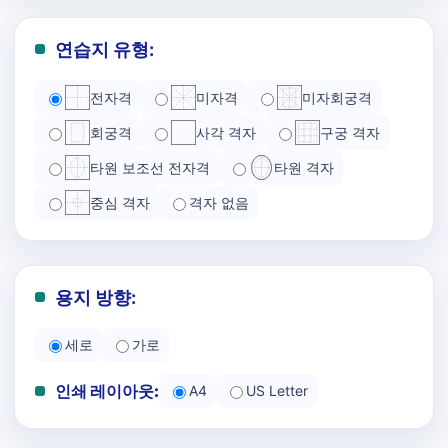
연습지 유형:
전자격
미자격
미자회궁격
회궁격
사각 격자
구궁 격자
타원 보조선 전자격
타원 격자
중심 격자
격자 없음
용지 방향:
세로
가로
인쇄 레이아웃:
A4
US Letter