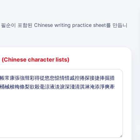
, 필순이 포함된 Chinese writing practice sheet를 만듭니
:
(Chinese character lists)