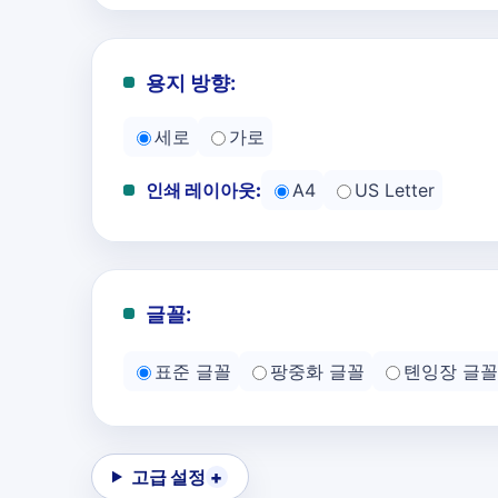
용지 방향:
세로
가로
인쇄 레이아웃:
A4
US Letter
글꼴:
표준 글꼴
팡중화 글꼴
톈잉장 글꼴
고급 설정