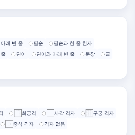
아래 빈 줄
필순
필순과 한 줄 한자
 줄
단어
단어와 아래 빈 줄
문장
글
격
회궁격
사각 격자
구궁 격자
중심 격자
격자 없음