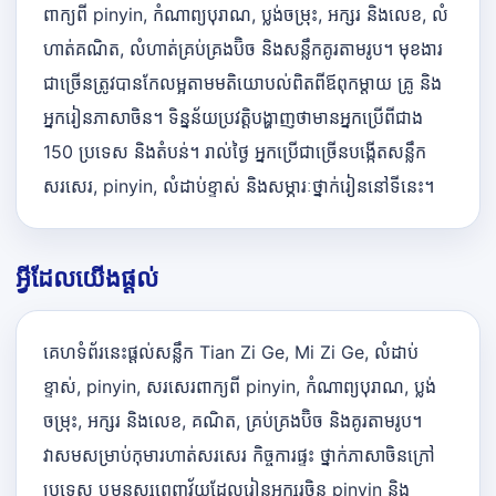
ពាក្យពី pinyin, កំណាព្យបុរាណ, ប្លង់ចម្រុះ, អក្សរ និងលេខ, លំ
ហាត់គណិត, លំហាត់គ្រប់គ្រងប៊ិច និងសន្លឹកគូរតាមរូប។ មុខងារ
ជាច្រើនត្រូវបានកែលម្អតាមមតិយោបល់ពិតពីឪពុកម្តាយ គ្រូ និង
អ្នករៀនភាសាចិន។ ទិន្នន័យប្រវត្តិបង្ហាញថាមានអ្នកប្រើពីជាង
150 ប្រទេស និងតំបន់។ រាល់ថ្ងៃ អ្នកប្រើជាច្រើនបង្កើតសន្លឹក
សរសេរ, pinyin, លំដាប់ខ្ទាស់ និងសម្ភារៈថ្នាក់រៀននៅទីនេះ។
អ្វីដែលយើងផ្តល់
គេហទំព័រនេះផ្តល់សន្លឹក Tian Zi Ge, Mi Zi Ge, លំដាប់
ខ្ទាស់, pinyin, សរសេរពាក្យពី pinyin, កំណាព្យបុរាណ, ប្លង់
ចម្រុះ, អក្សរ និងលេខ, គណិត, គ្រប់គ្រងប៊ិច និងគូរតាមរូប។
វាសមសម្រាប់កុមារហាត់សរសេរ កិច្ចការផ្ទះ ថ្នាក់ភាសាចិនក្រៅ
ប្រទេស ឬមនុស្សពេញវ័យដែលរៀនអក្សរចិន pinyin និង