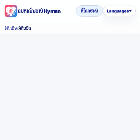
ឧបករណ៍របស់ Hyman
កំណែចាស់
Languages
ទំព័រដើម
/
អំពីយើង