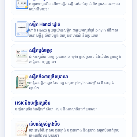
បញ្ចូលឈ្មោះចិន ហើយបង្កើតសន្លឹកលំដាប់ខ្ទាស់ និងខ្ទាស់តាមសម្រាប់
ឈ្មោះនីមួយៗ។
សន្លឹក Hanzi ផ្តោត
ហាត់ Hanzi មួយតួយ៉ាងលម្អិត ជាមួយអក្សរគំរូធំ pinyin រ៉ាឌីកាល់
រចនាសម្ព័ន្ធ លំដាប់ខ្ទង់ ពាក្យឧទាហរណ៍ និងប្រយោគ។
សន្លឹកប្លង់ចម្រុះ
ដាក់អក្សរចិន ពាក្យ ប្រយោគ pinyin ខ្ទាស់ស្រាល និងលំដាប់ខ្ទាស់ក្នុង
សន្លឹកបោះពុម្ពមួយ។
សន្លឹកកំណាព្យចិនបុរាណ
បង្កើតសន្លឹកចម្លងកំណាព្យ ជាមួយ pinyin ជាជម្រើស និងបន្ទាត់
ច្បាស់។
HSK និងបញ្ជីអក្សរចិន
បញ្ជីអក្សរចិនពីសៀវភៅសិក្សា HSK និងភាសាចិនក្រៅប្រទេស។
លំហាត់គ្រប់គ្រងប៊ិច
បោះពុម្ពទំព័រខ្ទាស់បន្ទាត់ត្រង់ បន្ទាត់កោង និងរូបរាង សម្រាប់ហាត់គ្រប់
គ្រងខ្មៅដៃមុនសរសេរ។