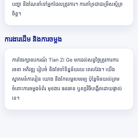
បញ្ហា និងណែនាំទៅអ្នកដែលត្រូវការ។ ការគាំទ្រជាជម្រើសស្ម័គ្រ
ចិត្ត។
ការងារដើម និងការចម្លង
ការថែរក្សាឧបករណ៍ Tian Zi Ge មកដល់សព្វថ្ងៃត្រូវការការ
រចនា អភិវឌ្ឍ រៀបចំ និងថែទាំទិន្នន័យរយៈពេលវែង។ យើង
ស្វាគមន៍ការរៀន យោង និងកែលម្អសមរម្យ ប៉ុន្តែមិនយល់ព្រម
ចំពោះការចម្លងទំព័រ មុខងារ ធនធាន ឬតក្កវិធីបង្កើតដោយផ្ទាល់
ទេ។