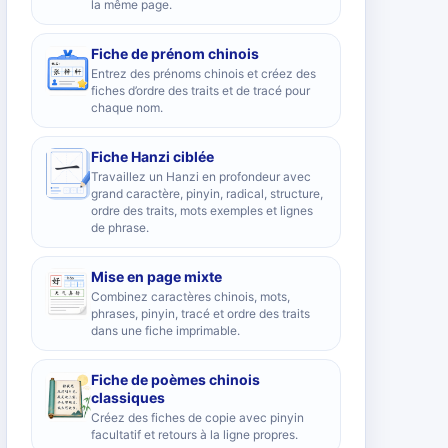
la même page.
Fiche de prénom chinois
Entrez des prénoms chinois et créez des
fiches d’ordre des traits et de tracé pour
chaque nom.
Fiche Hanzi ciblée
Travaillez un Hanzi en profondeur avec
grand caractère, pinyin, radical, structure,
ordre des traits, mots exemples et lignes
de phrase.
Mise en page mixte
Combinez caractères chinois, mots,
phrases, pinyin, tracé et ordre des traits
dans une fiche imprimable.
Fiche de poèmes chinois
classiques
Créez des fiches de copie avec pinyin
facultatif et retours à la ligne propres.