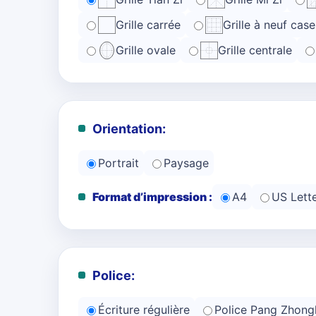
Grille carrée
Grille à neuf case
Grille ovale
Grille centrale
Orientation:
Portrait
Paysage
Format d’impression :
A4
US Lett
Police:
Écriture régulière
Police Pang Zhong