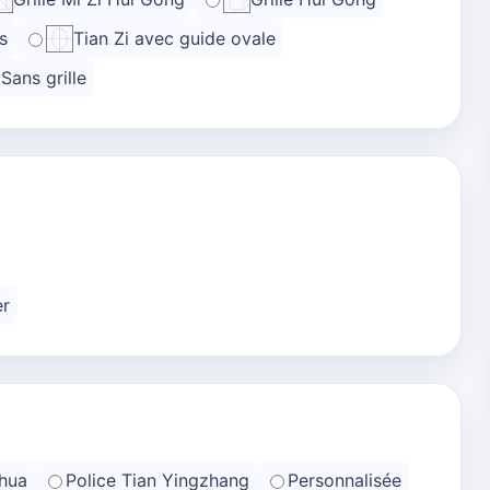
s
Tian Zi avec guide ovale
Sans grille
er
hua
Police Tian Yingzhang
Personnalisée