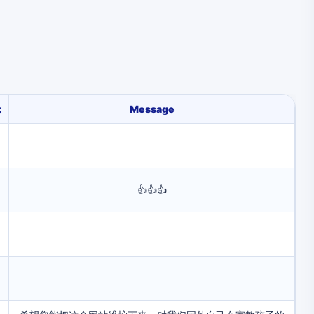
t
Message
👍👍👍