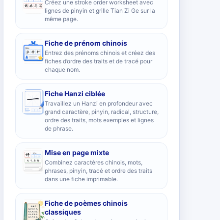
Créez une stroke order worksheet avec
lignes de pinyin et grille Tian Zi Ge sur la
même page.
Fiche de prénom chinois
Entrez des prénoms chinois et créez des
fiches d’ordre des traits et de tracé pour
chaque nom.
Fiche Hanzi ciblée
Travaillez un Hanzi en profondeur avec
grand caractère, pinyin, radical, structure,
ordre des traits, mots exemples et lignes
de phrase.
Mise en page mixte
Combinez caractères chinois, mots,
phrases, pinyin, tracé et ordre des traits
dans une fiche imprimable.
Fiche de poèmes chinois
classiques