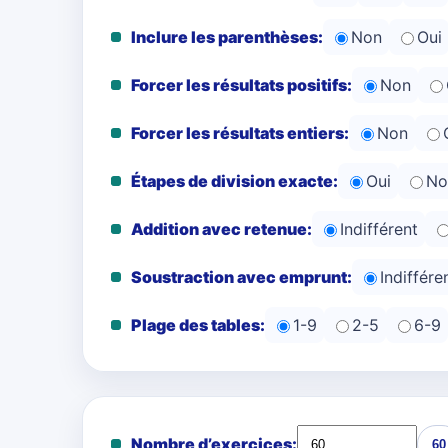
Inclure les parenthèses:
Non
Oui
Forcer les résultats positifs:
Non
Forcer les résultats entiers:
Non
Étapes de division exacte:
Oui
No
Addition avec retenue:
Indifférent
Soustraction avec emprunt:
Indiffére
Plage des tables:
1-9
2-5
6-9
Nombre d’exercices:
60