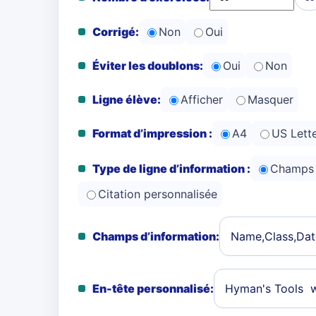
Corrigé:
Non
Oui
Éviter les doublons:
Oui
Non
Ligne élève:
Afficher
Masquer
Format d’impression :
A4
US Lett
Type de ligne d’information :
Champs 
Citation personnalisée
Champs d’information:
En-tête personnalisé: