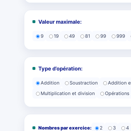
Valeur maximale:
9
19
49
81
99
999
Type d’opération:
Addition
Soustraction
Addition e
Multiplication et division
Opérations
Nombres par exercice:
2
3
4