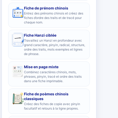
Fiche de prénom chinois
Entrez des prénoms chinois et créez des
fiches d’ordre des traits et de tracé pour
chaque nom.
Fiche Hanzi ciblée
Travaillez un Hanzi en profondeur avec
grand caractère, pinyin, radical, structure,
ordre des traits, mots exemples et lignes
de phrase.
Mise en page mixte
Combinez caractères chinois, mots,
phrases, pinyin, tracé et ordre des traits
dans une fiche imprimable.
Fiche de poèmes chinois
classiques
Créez des fiches de copie avec pinyin
facultatif et retours à la ligne propres.