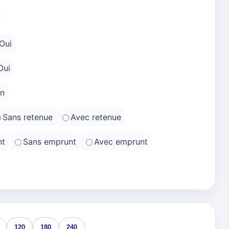
Oui
Oui
n
Sans retenue
Avec retenue
nt
Sans emprunt
Avec emprunt
120
180
240