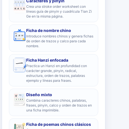
Caracteres y pinyin
Crea una stroke order worksheet con
líneas guía de pinyin y cuadrícula Tian Zi
Ge en la misma página.
Ficha de nombre chino
Introduce nombres chinos y genera fichas
de orden de trazos y calco para cada
nombre.
Ficha Hanzi enfocada
Practica un Hanzi en profundidad con
carácter grande, pinyin, radical,
estructura, orden de trazos, palabras
ejemplo y líneas para frases.
Diseño mixto
Combina caracteres chinos, palabras,
frases, pinyin, calco y orden de trazos en
una ficha imprimible.
Ficha de poemas chinos clásicos