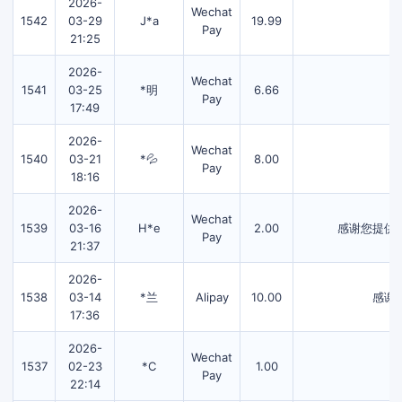
2026-
Wechat
1542
03-29
J*a
19.99
Pay
21:25
2026-
Wechat
1541
03-25
*明
6.66
Pay
17:49
2026-
Wechat
1540
03-21
*💦
8.00
Pay
18:16
2026-
Wechat
1539
03-16
H*e
2.00
感谢您提供
Pay
21:37
2026-
1538
03-14
*兰
Alipay
10.00
感谢
17:36
2026-
Wechat
1537
02-23
*C
1.00
Pay
22:14