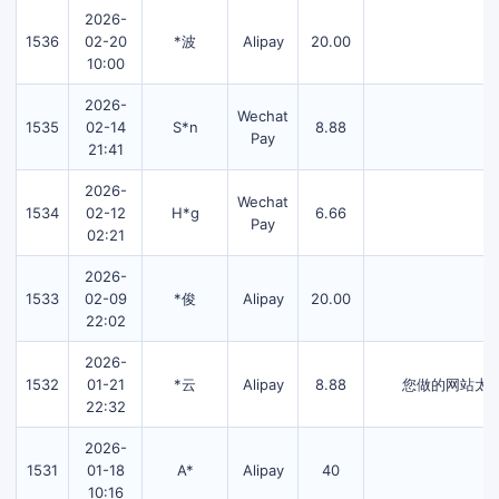
2026-
1536
02-20
*波
Alipay
20.00
10:00
2026-
Wechat
1535
02-14
S*n
8.88
Pay
21:41
2026-
Wechat
1534
02-12
H*g
6.66
Pay
02:21
2026-
1533
02-09
*俊
Alipay
20.00
22:02
2026-
1532
01-21
*云
Alipay
8.88
您做的网站太
22:32
2026-
1531
01-18
A*
Alipay
40
10:16