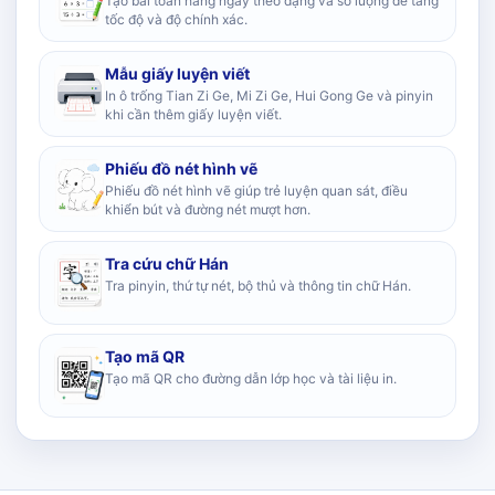
Tạo bài toán hằng ngày theo dạng và số lượng để tăng
tốc độ và độ chính xác.
Mẫu giấy luyện viết
In ô trống Tian Zi Ge, Mi Zi Ge, Hui Gong Ge và pinyin
khi cần thêm giấy luyện viết.
Phiếu đồ nét hình vẽ
Phiếu đồ nét hình vẽ giúp trẻ luyện quan sát, điều
khiển bút và đường nét mượt hơn.
Tra cứu chữ Hán
Tra pinyin, thứ tự nét, bộ thủ và thông tin chữ Hán.
Tạo mã QR
Tạo mã QR cho đường dẫn lớp học và tài liệu in.