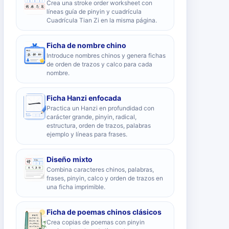
Crea una stroke order worksheet con
líneas guía de pinyin y cuadrícula
Cuadrícula Tian Zi en la misma página.
Ficha de nombre chino
Introduce nombres chinos y genera fichas
de orden de trazos y calco para cada
nombre.
Ficha Hanzi enfocada
Practica un Hanzi en profundidad con
carácter grande, pinyin, radical,
estructura, orden de trazos, palabras
ejemplo y líneas para frases.
Diseño mixto
Combina caracteres chinos, palabras,
frases, pinyin, calco y orden de trazos en
una ficha imprimible.
Ficha de poemas chinos clásicos
Crea copias de poemas con pinyin