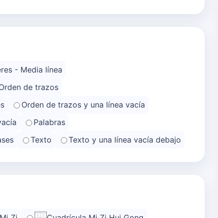
res - Media línea
Orden de trazos
es
Orden de trazos y una línea vacía
vacía
Palabras
ases
Texto
Texto y una línea vacía debajo
Mi Zi
Cuadrícula Mi Zi Hui Gong