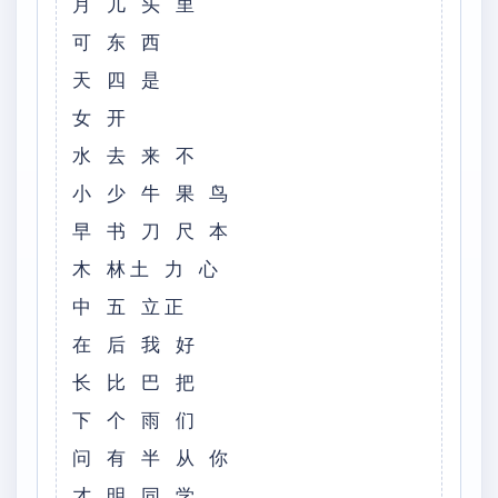
月 儿 头 里
可 东 西
天 四 是
女 开
水 去 来 不
小 少 牛 果 鸟
早 书 刀 尺 本
木 林土 力 心
中 五 立正
在 后 我 好
长 比 巴 把
下 个 雨 们
问 有 半 从 你
才 明 同 学