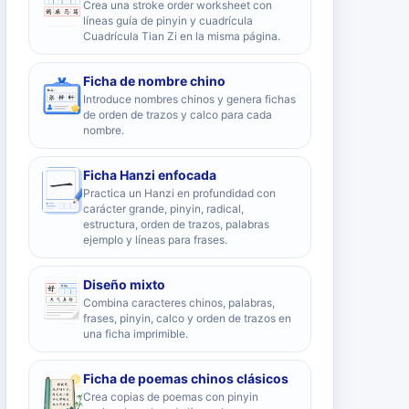
Crea una stroke order worksheet con
líneas guía de pinyin y cuadrícula
Cuadrícula Tian Zi en la misma página.
Ficha de nombre chino
Introduce nombres chinos y genera fichas
de orden de trazos y calco para cada
nombre.
Ficha Hanzi enfocada
Practica un Hanzi en profundidad con
carácter grande, pinyin, radical,
estructura, orden de trazos, palabras
ejemplo y líneas para frases.
Diseño mixto
Combina caracteres chinos, palabras,
frases, pinyin, calco y orden de trazos en
una ficha imprimible.
Ficha de poemas chinos clásicos
Crea copias de poemas con pinyin