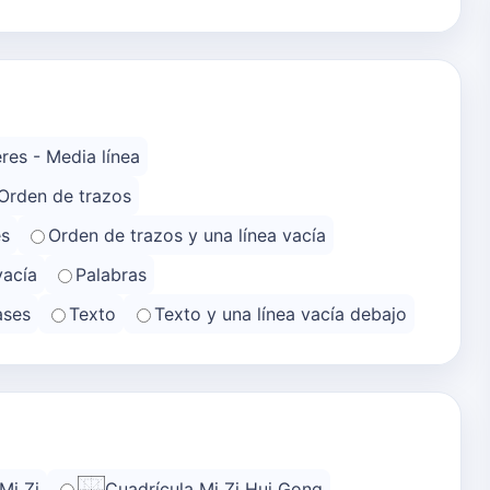
res - Media línea
Orden de trazos
es
Orden de trazos y una línea vacía
vacía
Palabras
ases
Texto
Texto y una línea vacía debajo
Mi Zi
Cuadrícula Mi Zi Hui Gong