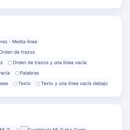
res - Media línea
Orden de trazos
es
Orden de trazos y una línea vacía
vacía
Palabras
ases
Texto
Texto y una línea vacía debajo
Mi Zi
Cuadrícula Mi Zi Hui Gong