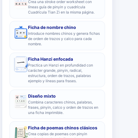
Crea una stroke order worksheet con
líneas guía de pinyin y cuadrícula
Cuadrícula Tian Zi en la misma página.
Ficha de nombre chino
Introduce nombres chinos y genera fichas
de orden de trazos y calco para cada
nombre.
Ficha Hanzi enfocada
Practica un Hanzi en profundidad con
carácter grande, pinyin, radical,
estructura, orden de trazos, palabras
ejemplo y líneas para frases.
Diseño mixto
Combina caracteres chinos, palabras,
frases, pinyin, calco y orden de trazos en
una ficha imprimible.
Ficha de poemas chinos clásicos
Crea copias de poemas con pinyin