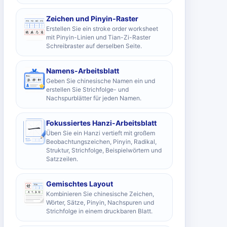
Zeichen und Pinyin-Raster
Erstellen Sie ein stroke order worksheet
mit Pinyin-Linien und Tian-Zi-Raster
Schreibraster auf derselben Seite.
Namens-Arbeitsblatt
Geben Sie chinesische Namen ein und
erstellen Sie Strichfolge- und
Nachspurblätter für jeden Namen.
Fokussiertes Hanzi-Arbeitsblatt
Üben Sie ein Hanzi vertieft mit großem
Beobachtungszeichen, Pinyin, Radikal,
Struktur, Strichfolge, Beispielwörtern und
Satzzeilen.
Gemischtes Layout
Kombinieren Sie chinesische Zeichen,
Wörter, Sätze, Pinyin, Nachspuren und
Strichfolge in einem druckbaren Blatt.