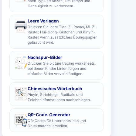
nach Typ und Anzahl, um Tempo und
Genauigkeit zu verbessern.
Leere Vorlagen
Drucken Sie leere Tian-Zi-Raster, Mi-Zi-
Raster, Hui-Gong-Kästchen und Pinyin-
Raster, wenn zusätzliches Übungspapier
gebraucht wird.
Nachspur-Bilder
Drucken Sie picture tracing worksheets,
bei denen Kinder Linien folgen und
einfache Bilder vervollständigen.
Chinesisches Wörterbuch
Pinyin, Strichfolge, Radikale und
Zeicheninformationen nachschlagen.
QR-Code-Generator
QR-Codes für Unterrichtslinks und
Druckmaterial erstellen.