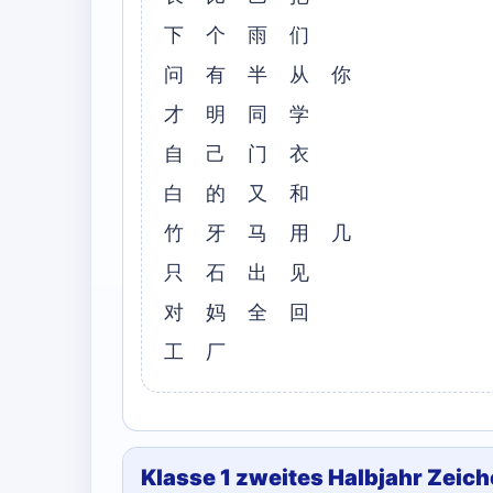
下 个 雨 们
问 有 半 从 你
才 明 同 学
自 己 门 衣
白 的 又 和
竹 牙 马 用 几
只 石 出 见
对 妈 全 回
工 厂
Klasse 1 zweites Halbjahr Zeic