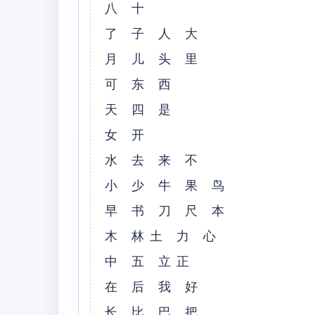
八 十
了 子 人 大
月 儿 头 里
可 东 西
天 四 是
女 开
水 去 来 不
小 少 牛 果 鸟
早 书 刀 尺 本
木 林土 力 心
中 五 立正
在 后 我 好
长 比 巴 把