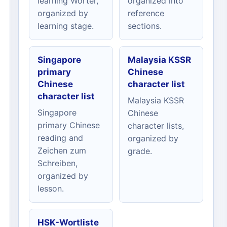
learning Wörter,
organized into
organized by
reference
learning stage.
sections.
Singapore
Malaysia KSSR
primary
Chinese
Chinese
character list
character list
Malaysia KSSR
Singapore
Chinese
primary Chinese
character lists,
reading and
organized by
Zeichen zum
grade.
Schreiben,
organized by
lesson.
HSK-Wortliste